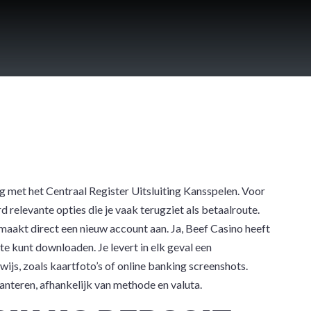
ng met het Centraal Register Uitsluiting Kansspelen. Voor
 relevante opties die je vaak terugziet als betaalroute.
maakt direct een nieuw account aan. Ja, Beef Casino heeft
te kunt downloaden. Je levert in elk geval een
ijs, zoals kaartfoto’s of online banking screenshots.
anteren, afhankelijk van methode en valuta.