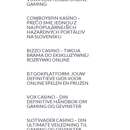
GAMING
COWBOYSPIN KASÍNO –
PREČO SME JEDNOU Z
NAJPOPULÁRNEJŠÍCH
HAZARDNÝCH PORTÁLOV
NA SLOVENSKU
BIZZO CASINO – TWOJA
BRAMA DO EKSKLUZYWNEJ
ROZRYWKI ONLINE
B7 GOKPLATFORM: JOUW
DEFINITIEVE GIDS VOOR
ONLINE SPELEN EN PRIJZEN
VOX CASINO – DIN
DEFINITIVE HÅNDBOK OM
GAMING OG GEVINSTER
SLOTSVADER CASINO – DIN
ULTIMATE VEILEDNING TIL
GAMING OG GEVINSTER