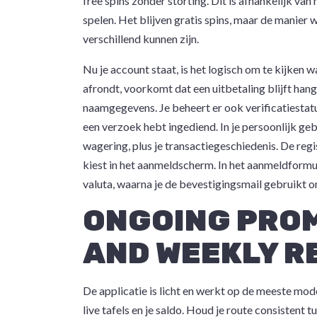
free spins zonder storting. Dit is afhankelijk van 
spelen. Het blijven gratis spins, maar de manier 
verschillend kunnen zijn.
Nu je account staat, is het logisch om te kijken w
afrondt, voorkomt dat een uitbetaling blijft h
naamgegevens. Je beheert er ook verificatiestat
een verzoek hebt ingediend. In je persoonlijk geb
wagering, plus je transactiegeschiedenis. De regi
kiest in het aanmeldscherm. In het aanmeldformuli
valuta, waarna je de bevestigingsmail gebruikt o
ONGOING PRO
AND WEEKLY R
De applicatie is licht en werkt op de meeste mode
live tafels en je saldo. Houd je route consistent 