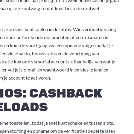
het soort bonus dat je krijgt of bij welk online casino je gaat
waarop je ze ontvangt en/of kunt besteden zal wel
at je precies kunt spelen in de lobby. Wie verificatie vroeg
angen door ontbrekende documenten of een mismatch in
us en kunt de voortgang van een opname volgen nadat je
ied zie je saldo, bonusstatus en de voortgang van
stratie kan ook via social accounts, afhankelijk van wat je
er vul je je e-mail en wachtwoord in en kies je land en
m je account te activeren.
MOS: CASHBACK
ELOADS
rne toestellen, zodat je snel kunt schakelen tussen slots,
tussen storting en opname om de verificatie soepel te laten