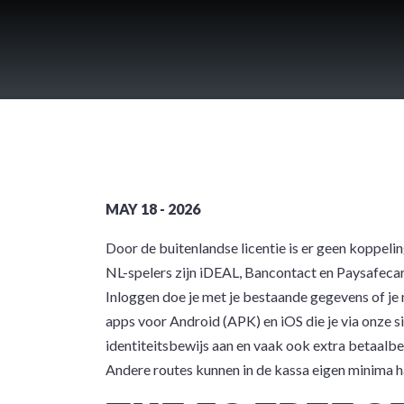
Skip
to
content
MAY 18 - 2026
Door de buitenlandse licentie is er geen koppeli
NL-spelers zijn iDEAL, Bancontact en Paysafecard
Inloggen doe je met je bestaande gegevens of je 
apps voor Android (APK) en iOS die je via onze si
identiteitsbewijs aan en vaak ook extra betaalbew
Andere routes kunnen in de kassa eigen minima h