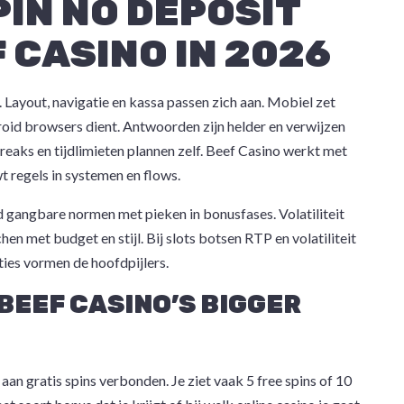
PIN NO DEPOSIT
 CASINO IN 2026
Layout, navigatie en kassa passen zich aan. Mobiel zet
droid browsers dient. Antwoorden zijn helder en verwijzen
breaks en tijdlimieten plannen zelf. Beef Casino werkt met
 regels in systemen en flows.
gangbare normen met pieken in bonusfases. Volatiliteit
n met budget en stijl. Bij slots botsen RTP en volatiliteit
pties vormen de hoofdpijlers.
BEEF CASINO’S BIGGER
an gratis spins verbonden. Je ziet vaak 5 free spins of 10