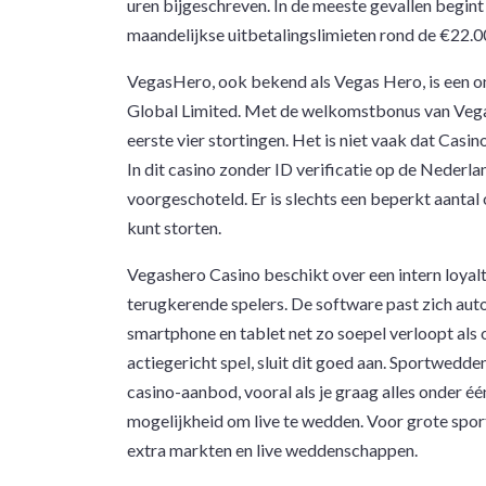
uren bijgeschreven. In de meeste gevallen begint d
maandelijkse uitbetalingslimieten rond de €22.0
VegasHero, ook bekend als Vegas Hero, is een on
Global Limited. Met de welkomstbonus van Vegas
eerste vier stortingen. Het is niet vaak dat Casi
In dit casino zonder ID verificatie op de Nederl
voorgeschoteld. Er is slechts een beperkt aantal
kunt storten.
Vegashero Casino beschikt over een intern loyal
terugkerende spelers. De software past zich au
smartphone en tablet net zo soepel verloopt als
actiegericht spel, sluit dit goed aan. Sportwedde
casino-aanbod, vooral als je graag alles onder éé
mogelijkheid om live te wedden. Voor grote spor
extra markten en live weddenschappen.