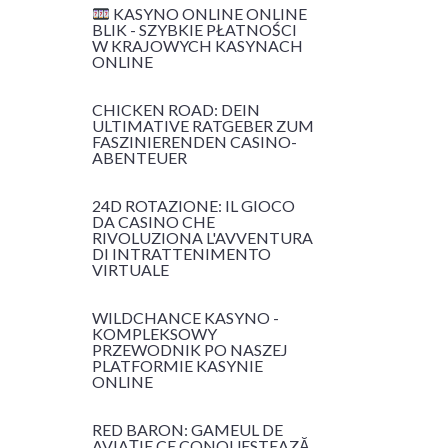
KASYNO ONLINE ONLINE
BLIK - SZYBKIE PŁATNOŚCI
W KRAJOWYCH KASYNACH
ONLINE
CHICKEN ROAD: DEIN
ULTIMATIVE RATGEBER ZUM
FASZINIERENDEN CASINO-
ABENTEUER
24D ROTAZIONE: IL GIOCO
DA CASINO CHE
RIVOLUZIONA L'AVVENTURA
DI INTRATTENIMENTO
VIRTUALE
WILDCHANCE KASYNO -
KOMPLEKSOWY
PRZEWODNIK PO NASZEJ
PLATFORMIE KASYNIE
ONLINE
RED BARON: GAMEUL DE
AVIAȚIE CE CONQUESTEAZĂ