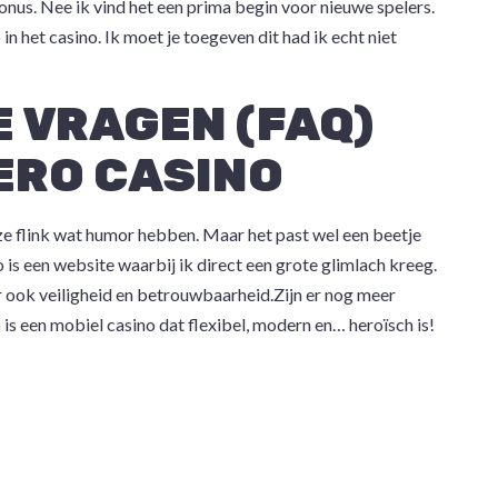
bonus. Nee ik vind het een prima begin voor nieuwe spelers.
n het casino. Ik moet je toegeven dit had ik echt niet
 VRAGEN (FAQ)
ERO CASINO
r ze flink wat humor hebben. Maar het past wel een beetje
is een website waarbij ik direct een grote glimlach kreeg.
r ook veiligheid en betrouwbaarheid.Zijn er nog meer
 een mobiel casino dat flexibel, modern en… heroïsch is!