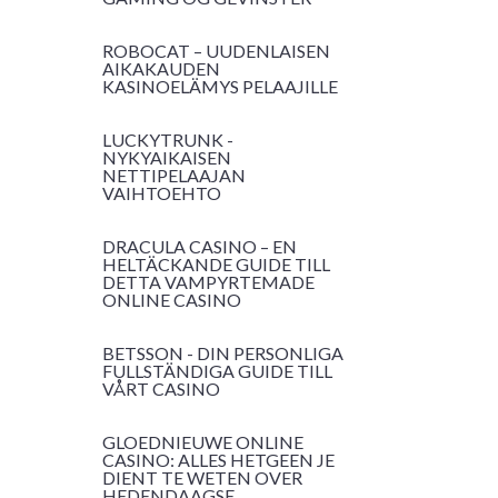
ROBOCAT – UUDENLAISEN
AIKAKAUDEN
KASINOELÄMYS PELAAJILLE
LUCKYTRUNK -
NYKYAIKAISEN
NETTIPELAAJAN
VAIHTOEHTO
DRACULA CASINO – EN
HELTÄCKANDE GUIDE TILL
DETTA VAMPYRTEMADE
ONLINE CASINO
BETSSON - DIN PERSONLIGA
FULLSTÄNDIGA GUIDE TILL
VÅRT CASINO
GLOEDNIEUWE ONLINE
CASINO: ALLES HETGEEN JE
DIENT TE WETEN OVER
HEDENDAAGSE