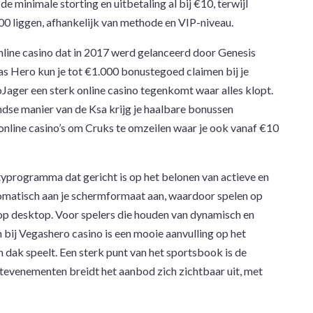
e minimale storting en uitbetaling al bij €10, terwijl
00 liggen, afhankelijk van methode en VIP-niveau.
line casino dat in 2017 werd gelanceerd door Genesis
 Hero kun je tot €1.000 bonustegoed claimen bij je
noJager een sterk online casino tegenkomt waar alles klopt.
andse manier van de Ksa krijg je haalbare bonussen
 online casino’s om Cruks te omzeilen waar je ook vanaf €10
typrogramma dat gericht is op het belonen van actieve en
tomatisch aan je schermformaat aan, waardoor spelen op
 op desktop. Voor spelers die houden van dynamisch en
n bij Vegashero casino is een mooie aanvulling op het
n dak speelt. Een sterk punt van het sportsbook is de
tevenementen breidt het aanbod zich zichtbaar uit, met