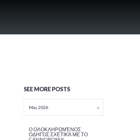
SEE MORE POSTS
May 2026
Ο ΟΛΟΚΛΗΡΩΜΈΝΟΣ
ΟΔΗΓΌΣ ΣΧΕΤΙΚΆ ΜΕ ΤΟ
CASINOBOSSY: