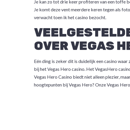
Je kan zo tot drie keer profiteren van een toffe 
Je komt deze vent meerdere keren tegen als foto i
verwacht toen ik het casino bezocht.
VEELGESTELDE
OVER VEGAS H
Eén ding is zeker dit is duidelijk een casino waa
bij het Vegas Hero casino. Het VegasHero casino 
Vegas Hero Casino biedt niet alleen plezier, maa
hoogtepunten bij Vegas Hero? Onze Vegas Hero is