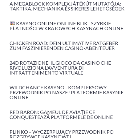
A MEGABLOCK KOMPLEX JÁTÉKÚTMUTATÓJA:
TAKTIKA, MECHANIKA ÉS SIKERES LEHETŐSÉGEK
KASYNO ONLINE ONLINE BLIK - SZYBKIE
PŁATNOŚCI W KRAJOWYCH KASYNACH ONLINE
CHICKEN ROAD: DEIN ULTIMATIVE RATGEBER
ZUM FASZINIERENDEN CASINO-ABENTEUER
24D ROTAZIONE: IL GIOCO DA CASINO CHE
RIVOLUZIONA L'AVVENTURA DI
INTRATTENIMENTO VIRTUALE
WILDCHANCE KASYNO - KOMPLEKSOWY
PRZEWODNIK PO NASZEJ PLATFORMIE KASYNIE
ONLINE
RED BARON: GAMEUL DE AVIAȚIE CE
CONQUESTEAZĂ PLATFORMELE DE ONLINE
PLINKO – WYCZERPUJĄCY PRZEWODNIK PO
ROZGRYWCE KASYNOWEJ