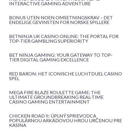
INTERACTIVE GAMING ADVENTURE
BONUS UTEN NOEN OMSETNINGSKRAV – DET
ENDELIGE GEVINSTEN FOR NORSKE SPILLERE
BETNINJA UK CASINO ONLINE: THE PORTAL FOR
TOP-TIER GAMBLING SUPERIORITY
BET NINJA GAMING: YOUR GATEWAY TO TOP-
TIER DIGITAL GAMING EXCELLENCE
RED BARON: HET ICONISCHE LUCHTDUEL CASINO
SPEL
MEGA FIRE BLAZE ROULETTE GAME: THE
ULTIMATE GROUNDBREAKING REAL-TIME
CASINO GAMING ENTERTAINMENT
CHICKEN ROAD II: ÚPLNÝ SPRIEVODCA
POPULÁRNOU ARKÁDOVOU HROU URČENOU PRE
KASÍNA