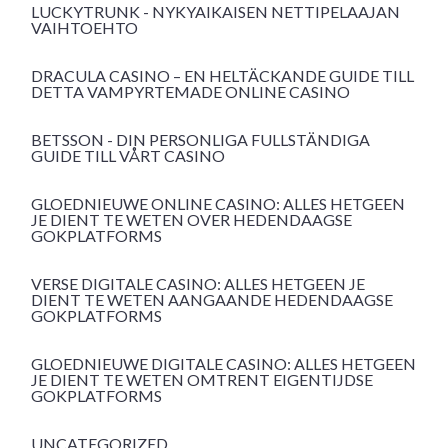
LUCKYTRUNK - NYKYAIKAISEN NETTIPELAAJAN
VAIHTOEHTO
DRACULA CASINO – EN HELTÄCKANDE GUIDE TILL
DETTA VAMPYRTEMADE ONLINE CASINO
BETSSON - DIN PERSONLIGA FULLSTÄNDIGA
GUIDE TILL VÅRT CASINO
GLOEDNIEUWE ONLINE CASINO: ALLES HETGEEN
JE DIENT TE WETEN OVER HEDENDAAGSE
GOKPLATFORMS
VERSE DIGITALE CASINO: ALLES HETGEEN JE
DIENT TE WETEN AANGAANDE HEDENDAAGSE
GOKPLATFORMS
GLOEDNIEUWE DIGITALE CASINO: ALLES HETGEEN
JE DIENT TE WETEN OMTRENT EIGENTIJDSE
GOKPLATFORMS
UNCATEGORIZED