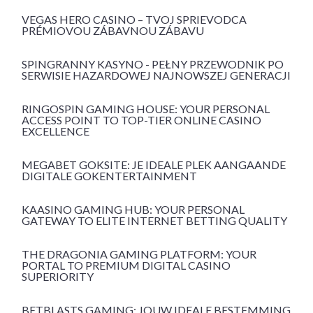
VEGAS HERO CASINO – TVOJ SPRIEVODCA
PRÉMIOVOU ZÁBAVNOU ZÁBAVU
SPINGRANNY KASYNO - PEŁNY PRZEWODNIK PO
SERWISIE HAZARDOWEJ NAJNOWSZEJ GENERACJI
RINGOSPIN GAMING HOUSE: YOUR PERSONAL
ACCESS POINT TO TOP-TIER ONLINE CASINO
EXCELLENCE
MEGABET GOKSITE: JE IDEALE PLEK AANGAANDE
DIGITALE GOKENTERTAINMENT
KAASINO GAMING HUB: YOUR PERSONAL
GATEWAY TO ELITE INTERNET BETTING QUALITY
THE DRAGONIA GAMING PLATFORM: YOUR
PORTAL TO PREMIUM DIGITAL CASINO
SUPERIORITY
BETBLASTS GAMING: JOUW IDEALE BESTEMMING