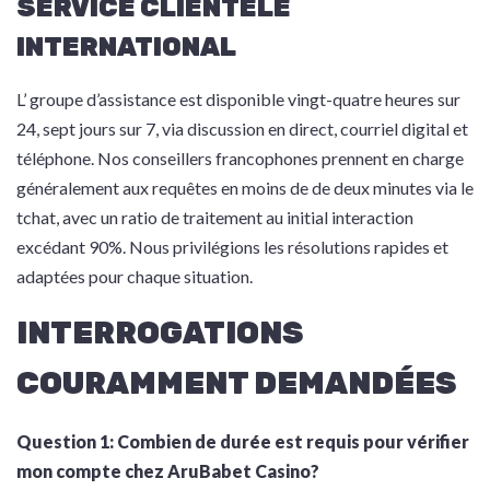
SERVICE CLIENTÈLE
INTERNATIONAL
L’ groupe d’assistance est disponible vingt-quatre heures sur
24, sept jours sur 7, via discussion en direct, courriel digital et
téléphone. Nos conseillers francophones prennent en charge
généralement aux requêtes en moins de de deux minutes via le
tchat, avec un ratio de traitement au initial interaction
excédant 90%. Nous privilégions les résolutions rapides et
adaptées pour chaque situation.
INTERROGATIONS
COURAMMENT DEMANDÉES
Question 1: Combien de durée est requis pour vérifier
mon compte chez AruBabet Casino?