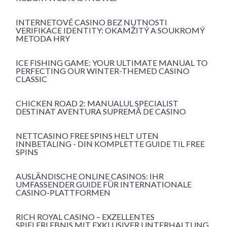
INTERNETOVÉ CASINO BEZ NUTNOSTI
VERIFIKACE IDENTITY: OKAMŽITÝ A SOUKROMÝ
METODA HRY
ICE FISHING GAME: YOUR ULTIMATE MANUAL TO
PERFECTING OUR WINTER-THEMED CASINO
CLASSIC
CHICKEN ROAD 2: MANUALUL SPECIALIST
DESTINAT AVENTURA SUPREMĂ DE CASINO
NETTCASINO FREE SPINS HELT UTEN
INNBETALING - DIN KOMPLETTE GUIDE TIL FREE
SPINS
AUSLÄNDISCHE ONLINE CASINOS: IHR
UMFASSENDER GUIDE FÜR INTERNATIONALE
CASINO-PLATTFORMEN
RICH ROYAL CASINO – EXZELLENTES
SPIELERLEBNIS MIT EXKLUSIVER UNTERHALTUNG