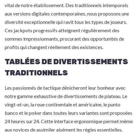
vital de notre établissement. Des traditionnels intemporels
aux versions digitales contemporaines, nous proposons une
diversité exceptionnelle qui ravit tous les types de joueurs.
Ces jackpots progressifs atteignent régulièrement des
sommes impressionnants, procurant des opportunités de
profits qui changent réellement des existences.
TABLÉES DE DIVERTISSEMENTS
TRADITIONNELS
Les passionnés de tactique dénicheront leur bonheur avec
notre gamme exhaustive de divertissements de plateau. Le
vingt-et-un, la roue continentale et américaine, le punto
banco et le poker dans toutes leurs variantes sont proposées
24 heures sur 24. Cette interface ergonomique permet même
aux novices de assimiler aisément les règles essentielles.