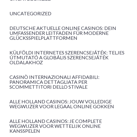
UNCATEGORIZED
DEUTSCHE AKTUELLE ONLINE CASINOS: DEIN
UMFASSENDER LEITFADEN FÜR MODERNE
GLÜCKSSPIELPLATTFORMEN
KÜLFÖLDI INTERNETES SZERENCSEJÁTÉK: TELJES
ÚTMUTATÓ A GLOBÁLIS SZERENCSEJÁTÉK
OLDALAKHOZ
CASINÒ INTERNAZIONALI AFFIDABILI:
PANORAMICA DETTAGLIATA PER
SCOMMETTITORI DELLO STIVALE
ALLE HOLLAND CASINOS: JOUW VOLLEDIGE
WEGWIJZER VOOR LEGAAL ONLINE GOKKEN
ALLE HOLLAND CASINOS: JE COMPLETE
WEGWIJZER VOOR WETTELIJK ONLINE
KANSSPELEN