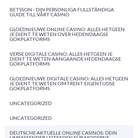
BETSSON - DIN PERSONLIGA FULLSTÄNDIGA
GUIDE TILL VÅRT CASINO
GLOEDNIEUWE ONLINE CASINO: ALLES HETGEEN
JE DIENT TE WETEN OVER HEDENDAAGSE
GOKPLATFORMS
VERSE DIGITALE CASINO: ALLES HETGEEN JE
DIENT TE WETEN AANGAANDE HEDENDAAGSE
GOKPLATFORMS
GLOEDNIEUWE DIGITALE CASINO: ALLES HETGEEN
JE DIENT TE WETEN OMTRENT EIGENTIJDSE
GOKPLATFORMS
UNCATEGORIZED
UNCATEGORIZED
DEUTSCHE AKTUELLE ONLINE CASINOS: DEIN
UMFASSENDER LEITFADEN FÜR MODERNE