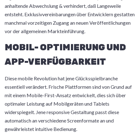
anhaltende Abwechslung & verhindert, daß Langeweile
entsteht. Exklusivvereinbarungen über Entwicklern gestatten
manchmal vorzeitigen Zugang an neuen Veröffentlichungen
vor der allgemeinen Markteinführung.
MOBIL- OPTIMIERUNG UND
APP-VERFÜGBARKEIT
Diese mobile Revolution hat jene Glücksspielbranche
essentiell verändert. Frische Plattformen sind von Grund auf
mit einem Mobile-First-Ansatz entwickelt, dies sich über
optimaler Leistung auf Mobilgeräten und Tablets
widerspiegelt. Jene responsive Gestaltung passt diese
automatisch an verschiedene Screenformate an und
gewährleistet intuitive Bedienung.