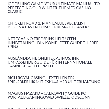
ICE FISHING GAME: YOUR ULTIMATE MANUAL TO
PERFECTING OUR WINTER-THEMED CASINO
CLASSIC
CHICKEN ROAD 2: MANUALUL SPECIALIST
DESTINAT AVENTURA SUPREMĂ DE CASINO
NETTCASINO FREE SPINS HELT UTEN
INNBETALING - DIN KOMPLETTE GUIDE TIL FREE
SPINS
AUSLÄNDISCHE ONLINE CASINOS: IHR
UMFASSENDER GUIDE FÜR INTERNATIONALE
CASINO-PLATTFORMEN
RICH ROYAL CASINO – EXZELLENTES
SPIELERLEBNIS MIT EXKLUSIVER UNTERHALTUNG
MAGIUS HAZARD – CAŁKOWITY GUIDE PO
PORTALU GAMINGOWEJ ŚWIEŻEJ ODSŁONY
JUGABET GAMING APP: TU PERSONAL SITIO DE