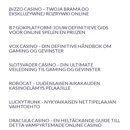
BIZZO CASINO – TWOJA BRAMA DO
EKSKLUZYWNEJ ROZRYWKI ONLINE
B7 GOKPLATFORM: JOUW DEFINITIEVE GIDS
VOOR ONLINE SPELEN EN PRIJZEN
VOX CASINO – DIN DEFINITIVE HÅNDBOK OM
GAMING OG GEVINSTER
SLOTSVADER CASINO – DIN ULTIMATE
VEILEDNING TIL GAMING OG GEVINSTER
ROBOCAT – UUDENLAISEN AIKAKAUDEN
KASINOELÄMYS PELAAJILLE
LUCKYTRUNK - NYKYAIKAISEN NETTIPELAAJAN
VAIHTOEHTO
DRACULA CASINO – EN HELTÄCKANDE GUIDE TILL
DETTA VAMPYRTEMADE ONLINE CASINO