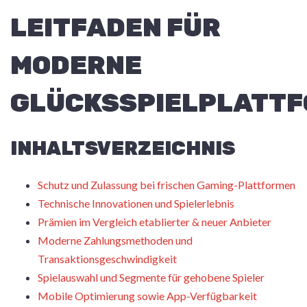
LEITFADEN FÜR
MODERNE
GLÜCKSSPIELPLATT
INHALTSVERZEICHNIS
Schutz und Zulassung bei frischen Gaming-Plattformen
Technische Innovationen und Spielerlebnis
Prämien im Vergleich etablierter & neuer Anbieter
Moderne Zahlungsmethoden und
Transaktionsgeschwindigkeit
Spielauswahl und Segmente für gehobene Spieler
Mobile Optimierung sowie App-Verfügbarkeit