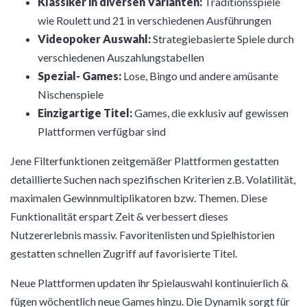
Klassiker in diversen Varianten:
Traditionsspiele
wie Roulett und 21 in verschiedenen Ausführungen
Videopoker Auswahl:
Strategiebasierte Spiele durch
verschiedenen Auszahlungstabellen
Spezial- Games:
Lose, Bingo und andere amüsante
Nischenspiele
Einzigartige Titel:
Games, die exklusiv auf gewissen
Plattformen verfügbar sind
Jene Filterfunktionen zeitgemäßer Plattformen gestatten
detaillierte Suchen nach spezifischen Kriterien z.B. Volatilität,
maximalen Gewinnmultiplikatoren bzw. Themen. Diese
Funktionalität erspart Zeit & verbessert dieses
Nutzererlebnis massiv. Favoritenlisten und Spielhistorien
gestatten schnellen Zugriff auf favorisierte Titel.
Neue Plattformen updaten ihr Spielauswahl kontinuierlich &
fügen wöchentlich neue Games hinzu. Die Dynamik sorgt für