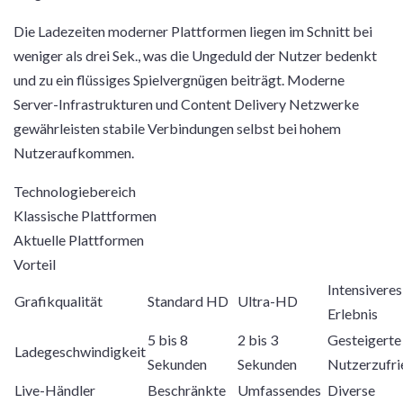
Die Ladezeiten moderner Plattformen liegen im Schnitt bei
weniger als drei Sek., was die Ungeduld der Nutzer bedenkt
und zu ein flüssiges Spielvergnügen beiträgt. Moderne
Server-Infrastrukturen und Content Delivery Netzwerke
gewährleisten stabile Verbindungen selbst bei hohem
Nutzeraufkommen.
Technologiebereich
Klassische Plattformen
Aktuelle Plattformen
Vorteil
Intensiveres
Grafikqualität
Standard HD
Ultra-HD
Erlebnis
5 bis 8
2 bis 3
Gesteigerte
Ladegeschwindigkeit
Sekunden
Sekunden
Nutzerzufri
Live-Händler
Beschränkte
Umfassendes
Diverse