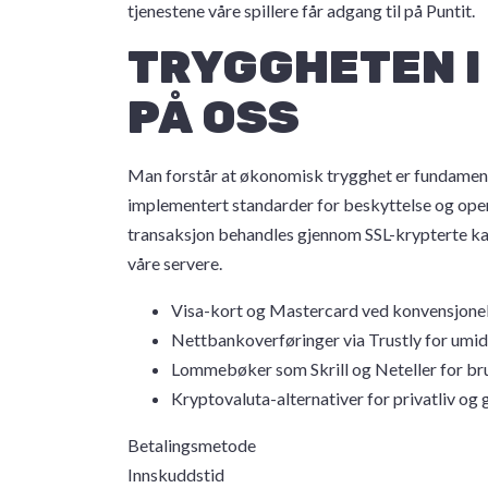
tjenestene våre spillere får adgang til på Puntit.
TRYGGHETEN 
PÅ OSS
Man forstår at økonomisk trygghet er fundamentet
implementert standarder for beskyttelse og oper
transaksjon behandles gjennom SSL-krypterte kan
våre servere.
Visa-kort og Mastercard ved konvensjonel
Nettbankoverføringer via Trustly for umi
Lommebøker som Skrill og Neteller for br
Kryptovaluta-alternativer for privatliv og 
Betalingsmetode
Innskuddstid