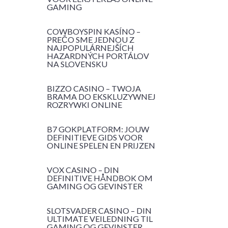
GAMING
COWBOYSPIN KASÍNO –
PREČO SME JEDNOU Z
NAJPOPULÁRNEJŠÍCH
HAZARDNÝCH PORTÁLOV
NA SLOVENSKU
BIZZO CASINO – TWOJA
BRAMA DO EKSKLUZYWNEJ
ROZRYWKI ONLINE
B7 GOKPLATFORM: JOUW
DEFINITIEVE GIDS VOOR
ONLINE SPELEN EN PRIJZEN
VOX CASINO – DIN
DEFINITIVE HÅNDBOK OM
GAMING OG GEVINSTER
SLOTSVADER CASINO – DIN
ULTIMATE VEILEDNING TIL
GAMING OG GEVINSTER