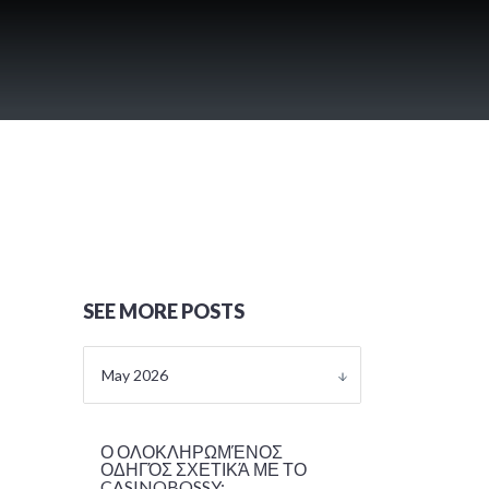
SEE MORE POSTS
May 2026
Ο ΟΛΟΚΛΗΡΩΜΈΝΟΣ
ΟΔΗΓΌΣ ΣΧΕΤΙΚΆ ΜΕ ΤΟ
CASINOBOSSY: