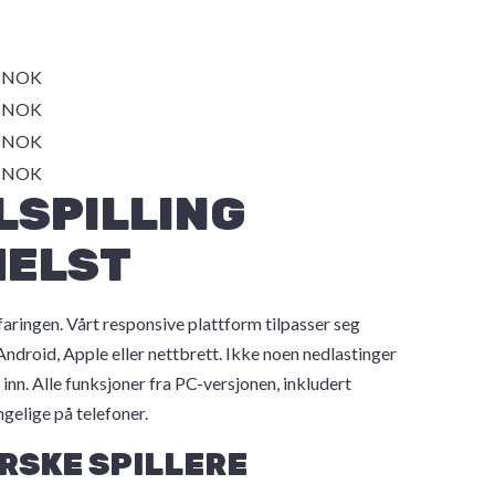
 NOK
 NOK
 NOK
 NOK
LSPILLING
HELST
aringen. Vårt responsive plattform tilpasser seg
 Android, Apple eller nettbrett. Ikke noen nedlastinger
 inn. Alle funksjoner fra PC-versjonen, inkludert
ngelige på telefoner.
RSKE SPILLERE