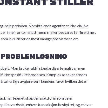
ONSTANT STILLER
, hele perioden. Norsktalende agenter er klar via live
 er innenfor to minutt, mens mailer besvares før fire timer.
som inkluderer de mest vanlige problemene om
L PROBLEMLØSNING
iduelt. Man bruker aldri standardiserte malsvar, men
ifikke spesifikke hendelsen. Komplekse saker sendes
 å ta hurtige avgjørelser i kundens favør hvilken det er
dback har teamet skapt en plattform som veier
spiller verdsatt, enhver transaksjon beskyttet, og enhver