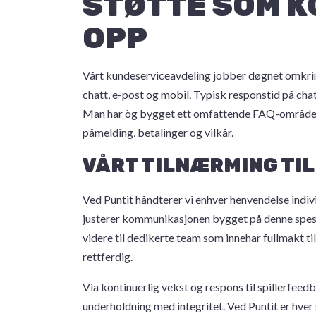
STØTTE SOM K
OPP
Vårt kundeserviceavdeling jobber døgnet omkring
chatt, e-post og mobil. Typisk responstid på chatt
Man har òg bygget ett omfattende FAQ-område 
påmelding, betalinger og vilkår.
VÅRT TILNÆRMING TI
Ved Puntit håndterer vi enhver henvendelse indiv
justerer kommunikasjonen bygget på denne spes
videre til dedikerte team som innehar fullmakt til
rettferdig.
Via kontinuerlig vekst og respons til spillerfee
underholdning med integritet. Ved Puntit er hver 