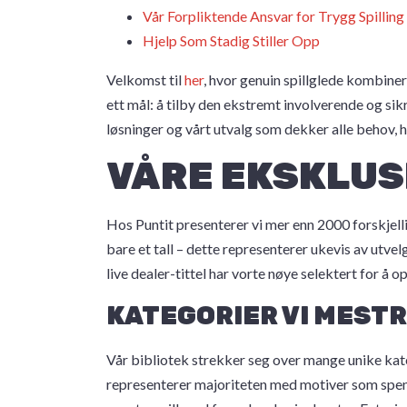
Vår Forpliktende Ansvar for Trygg Spilling
Hjelp Som Stadig Stiller Opp
Velkomst til
her
, hvor genuin spillglede kombine
ett mål: å tilby den ekstremt involverende og sik
løsninger og vårt utvalg som dekker alle behov, 
VÅRE EKSKLUS
Hos Puntit presenterer vi mer enn 2000 forskjellig
bare et tall – dette representerer ukevis av utvel
live dealer-tittel har vorte nøye selektert for å 
KATEGORIER VI MEST
Vår bibliotek strekker seg over mange unike kate
representerer majoriteten med motiver som spenne