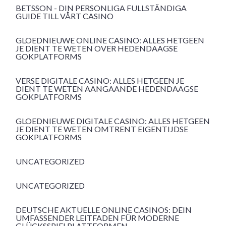
BETSSON - DIN PERSONLIGA FULLSTÄNDIGA
GUIDE TILL VÅRT CASINO
GLOEDNIEUWE ONLINE CASINO: ALLES HETGEEN
JE DIENT TE WETEN OVER HEDENDAAGSE
GOKPLATFORMS
VERSE DIGITALE CASINO: ALLES HETGEEN JE
DIENT TE WETEN AANGAANDE HEDENDAAGSE
GOKPLATFORMS
GLOEDNIEUWE DIGITALE CASINO: ALLES HETGEEN
JE DIENT TE WETEN OMTRENT EIGENTIJDSE
GOKPLATFORMS
UNCATEGORIZED
UNCATEGORIZED
DEUTSCHE AKTUELLE ONLINE CASINOS: DEIN
UMFASSENDER LEITFADEN FÜR MODERNE
GLÜCKSSPIELPLATTFORMEN