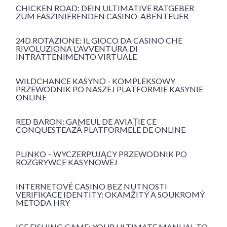
CHICKEN ROAD: DEIN ULTIMATIVE RATGEBER
ZUM FASZINIERENDEN CASINO-ABENTEUER
24D ROTAZIONE: IL GIOCO DA CASINO CHE
RIVOLUZIONA L'AVVENTURA DI
INTRATTENIMENTO VIRTUALE
WILDCHANCE KASYNO - KOMPLEKSOWY
PRZEWODNIK PO NASZEJ PLATFORMIE KASYNIE
ONLINE
RED BARON: GAMEUL DE AVIAȚIE CE
CONQUESTEAZĂ PLATFORMELE DE ONLINE
PLINKO – WYCZERPUJĄCY PRZEWODNIK PO
ROZGRYWCE KASYNOWEJ
INTERNETOVÉ CASINO BEZ NUTNOSTI
VERIFIKACE IDENTITY: OKAMŽITÝ A SOUKROMÝ
METODA HRY
ICE FISHING GAME: YOUR ULTIMATE MANUAL TO