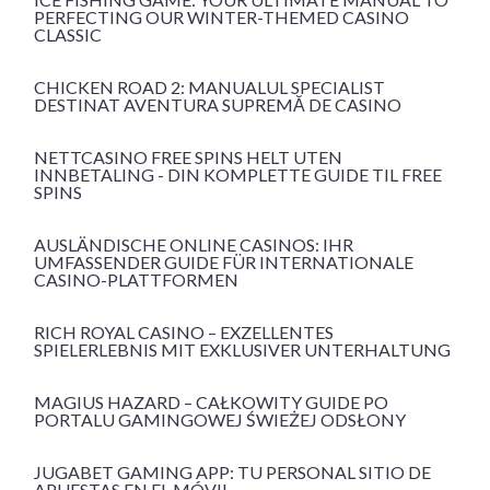
PERFECTING OUR WINTER-THEMED CASINO
CLASSIC
CHICKEN ROAD 2: MANUALUL SPECIALIST
DESTINAT AVENTURA SUPREMĂ DE CASINO
NETTCASINO FREE SPINS HELT UTEN
INNBETALING - DIN KOMPLETTE GUIDE TIL FREE
SPINS
AUSLÄNDISCHE ONLINE CASINOS: IHR
UMFASSENDER GUIDE FÜR INTERNATIONALE
CASINO-PLATTFORMEN
RICH ROYAL CASINO – EXZELLENTES
SPIELERLEBNIS MIT EXKLUSIVER UNTERHALTUNG
MAGIUS HAZARD – CAŁKOWITY GUIDE PO
PORTALU GAMINGOWEJ ŚWIEŻEJ ODSŁONY
JUGABET GAMING APP: TU PERSONAL SITIO DE
APUESTAS EN EL MÓVIL