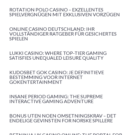
ROTATION POLO CASINO – EXZELLENTES
SPIELVERGNÜGEN MIT EXKLUSIVEN VORZÜGEN
ONLINE CASINO DEUTSCHLAND: IHR
VOLLSTÄNDIGER RATGEBER FÜR GESICHERTES
SPIELEN
LUKKI CASINO: WHERE TOP-TIER GAMING
SATISFIES UNEQUALED LEISURE QUALITY
KUDOSBET GOK CASINO: JE DEFINITIEVE
BESTEMMING VOOR INTERNET
GOKENTERTAINMENT
INSANE PERIOD GAMING: THE SUPREME
INTERACTIVE GAMING ADVENTURE
BONUS UTEN NOEN OMSETNINGSKRAV – DET
ENDELIGE GEVINSTEN FOR NORSKE SPILLERE
BETNINJA UK CASINO ONLINE: THE PORTAL FOR