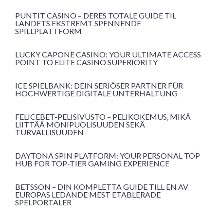
PUNTIT CASINO – DERES TOTALE GUIDE TIL
LANDETS EKSTREMT SPENNENDE
SPILLPLATTFORM
LUCKY CAPONE CASINO: YOUR ULTIMATE ACCESS
POINT TO ELITE CASINO SUPERIORITY
ICE SPIELBANK: DEIN SERIÖSER PARTNER FÜR
HOCHWERTIGE DIGITALE UNTERHALTUNG
FELICEBET-PELISIVUSTO – PELIKOKEMUS, MIKÄ
LIITTÄÄ MONIPUOLISUUDEN SEKÄ
TURVALLISUUDEN
DAYTONA SPIN PLATFORM: YOUR PERSONAL TOP
HUB FOR TOP-TIER GAMING EXPERIENCE
BETSSON – DIN KOMPLETTA GUIDE TILL EN AV
EUROPAS LEDANDE MEST ETABLERADE
SPELPORTALER