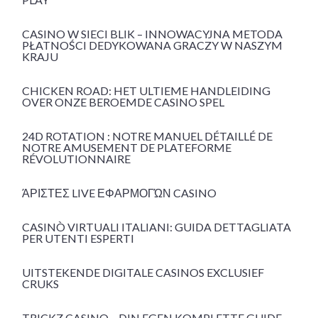
CASINO W SIECI BLIK – INNOWACYJNA METODA
PŁATNOŚCI DEDYKOWANA GRACZY W NASZYM
KRAJU
CHICKEN ROAD: HET ULTIEME HANDLEIDING
OVER ONZE BEROEMDE CASINO SPEL
24D ROTATION : NOTRE MANUEL DÉTAILLÉ DE
NOTRE AMUSEMENT DE PLATEFORME
RÉVOLUTIONNAIRE
ΆΡΙΣΤΕΣ LIVE ΕΦΑΡΜΟΓΏΝ CASINO
CASINÒ VIRTUALI ITALIANI: GUIDA DETTAGLIATA
PER UTENTI ESPERTI
UITSTEKENDE DIGITALE CASINOS EXCLUSIEF
CRUKS
TRICKZ CASINO – DIN EGEN KOMPLETTE GUIDE