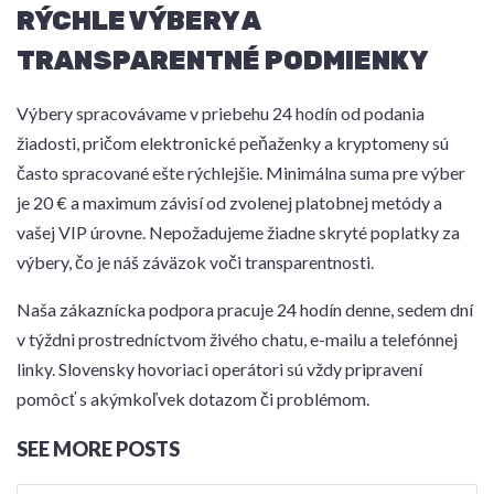
RÝCHLE VÝBERY A
TRANSPARENTNÉ PODMIENKY
Výbery spracovávame v priebehu 24 hodín od podania
žiadosti, pričom elektronické peňaženky a kryptomeny sú
často spracované ešte rýchlejšie. Minimálna suma pre výber
je 20 € a maximum závisí od zvolenej platobnej metódy a
vašej VIP úrovne. Nepožadujeme žiadne skryté poplatky za
výbery, čo je náš záväzok voči transparentnosti.
Naša zákaznícka podpora pracuje 24 hodín denne, sedem dní
v týždni prostredníctvom živého chatu, e-mailu a telefónnej
linky. Slovensky hovoriaci operátori sú vždy pripravení
pomôcť s akýmkoľvek dotazom či problémom.
SEE MORE POSTS