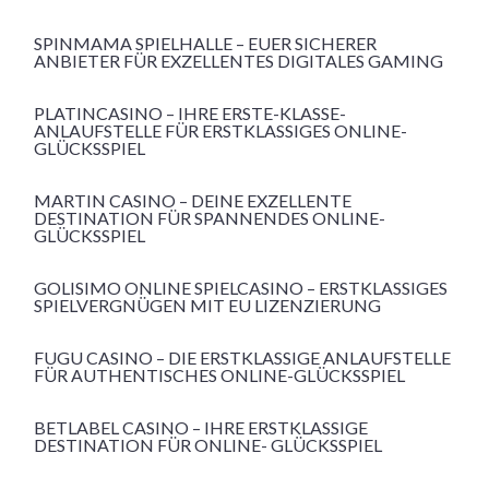
SPINMAMA SPIELHALLE – EUER SICHERER
ANBIETER FÜR EXZELLENTES DIGITALES GAMING
PLATINCASINO – IHRE ERSTE-KLASSE-
ANLAUFSTELLE FÜR ERSTKLASSIGES ONLINE-
GLÜCKSSPIEL
MARTIN CASINO – DEINE EXZELLENTE
DESTINATION FÜR SPANNENDES ONLINE-
GLÜCKSSPIEL
GOLISIMO ONLINE SPIELCASINO – ERSTKLASSIGES
SPIELVERGNÜGEN MIT EU LIZENZIERUNG
FUGU CASINO – DIE ERSTKLASSIGE ANLAUFSTELLE
FÜR AUTHENTISCHES ONLINE-GLÜCKSSPIEL
BETLABEL CASINO – IHRE ERSTKLASSIGE
DESTINATION FÜR ONLINE- GLÜCKSSPIEL