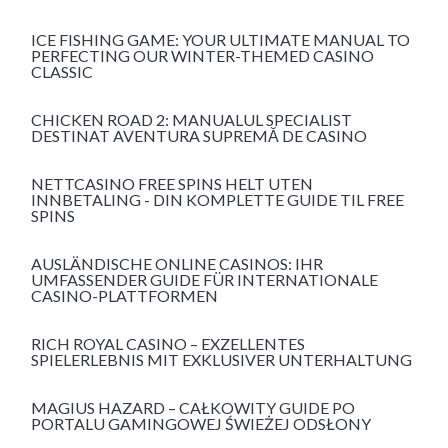
ICE FISHING GAME: YOUR ULTIMATE MANUAL TO
PERFECTING OUR WINTER-THEMED CASINO
CLASSIC
CHICKEN ROAD 2: MANUALUL SPECIALIST
DESTINAT AVENTURA SUPREMĂ DE CASINO
NETTCASINO FREE SPINS HELT UTEN
INNBETALING - DIN KOMPLETTE GUIDE TIL FREE
SPINS
AUSLÄNDISCHE ONLINE CASINOS: IHR
UMFASSENDER GUIDE FÜR INTERNATIONALE
CASINO-PLATTFORMEN
RICH ROYAL CASINO – EXZELLENTES
SPIELERLEBNIS MIT EXKLUSIVER UNTERHALTUNG
MAGIUS HAZARD – CAŁKOWITY GUIDE PO
PORTALU GAMINGOWEJ ŚWIEŻEJ ODSŁONY