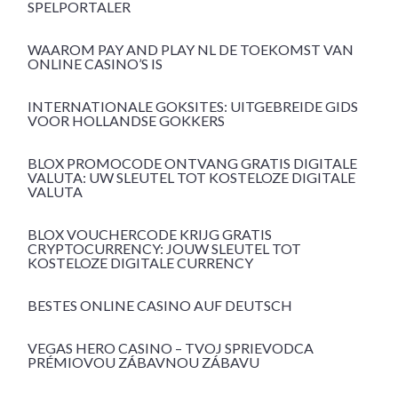
SPELPORTALER
WAAROM PAY AND PLAY NL DE TOEKOMST VAN
ONLINE CASINO’S IS
INTERNATIONALE GOKSITES: UITGEBREIDE GIDS
VOOR HOLLANDSE GOKKERS
BLOX PROMOCODE ONTVANG GRATIS DIGITALE
VALUTA: UW SLEUTEL TOT KOSTELOZE DIGITALE
VALUTA
BLOX VOUCHERCODE KRIJG GRATIS
CRYPTOCURRENCY: JOUW SLEUTEL TOT
KOSTELOZE DIGITALE CURRENCY
BESTES ONLINE CASINO AUF DEUTSCH
VEGAS HERO CASINO – TVOJ SPRIEVODCA
PRÉMIOVOU ZÁBAVNOU ZÁBAVU