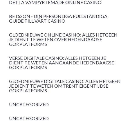
DETTA VAMPYRTEMADE ONLINE CASINO
BETSSON - DIN PERSONLIGA FULLSTÄNDIGA
GUIDE TILL VÅRT CASINO
GLOEDNIEUWE ONLINE CASINO: ALLES HETGEEN
JE DIENT TE WETEN OVER HEDENDAAGSE
GOKPLATFORMS
VERSE DIGITALE CASINO: ALLES HETGEEN JE
DIENT TE WETEN AANGAANDE HEDENDAAGSE
GOKPLATFORMS
GLOEDNIEUWE DIGITALE CASINO: ALLES HETGEEN
JE DIENT TE WETEN OMTRENT EIGENTIJDSE
GOKPLATFORMS
UNCATEGORIZED
UNCATEGORIZED