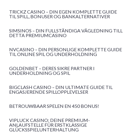
TRICKZ CASINO – DIN EGEN KOMPLETTE GUIDE
TIL SPILL, BONUSER OG BANKALTERNATIVER
SIMSINOS – DIN FULLSTÄNDIGA VÄGLEDNING TILL
DETTA PREMIUMCASINO
NVCASINO – DIN PERSONLIGE KOMPLETTE GUIDE
TIL ONLINE SPIL OG UNDERHOLDNING
GOLDENBET – DERES SIKRE PARTNER I
UNDERHOLDNING OG SPIL
BIGCLASH CASINO – DIN ULTIMATE GUIDE TIL
ENGASJERENDE SPILLOPPLEVELSER
BETROUWBAAR SPELEN EN 450 BONUS!
VIPLUCK CASINO: DEINE PREMIUM-
ANLAUFSTELLE FÜR ERSTKLASSIGE
GLÜCKSSPIELUNTERHALTUNG