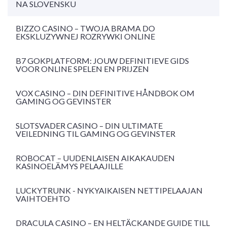
NA SLOVENSKU
BIZZO CASINO – TWOJA BRAMA DO
EKSKLUZYWNEJ ROZRYWKI ONLINE
B7 GOKPLATFORM: JOUW DEFINITIEVE GIDS
VOOR ONLINE SPELEN EN PRIJZEN
VOX CASINO – DIN DEFINITIVE HÅNDBOK OM
GAMING OG GEVINSTER
SLOTSVADER CASINO – DIN ULTIMATE
VEILEDNING TIL GAMING OG GEVINSTER
ROBOCAT – UUDENLAISEN AIKAKAUDEN
KASINOELÄMYS PELAAJILLE
LUCKYTRUNK - NYKYAIKAISEN NETTIPELAAJAN
VAIHTOEHTO
DRACULA CASINO – EN HELTÄCKANDE GUIDE TILL