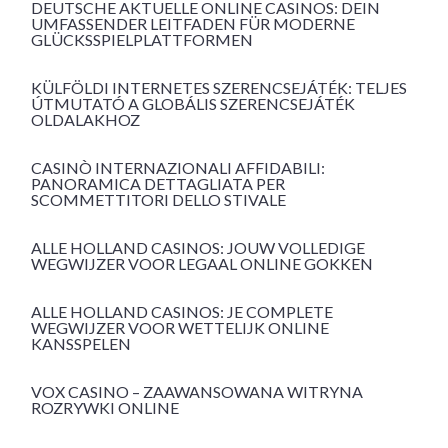
DEUTSCHE AKTUELLE ONLINE CASINOS: DEIN
UMFASSENDER LEITFADEN FÜR MODERNE
GLÜCKSSPIELPLATTFORMEN
KÜLFÖLDI INTERNETES SZERENCSEJÁTÉK: TELJES
ÚTMUTATÓ A GLOBÁLIS SZERENCSEJÁTÉK
OLDALAKHOZ
CASINÒ INTERNAZIONALI AFFIDABILI:
PANORAMICA DETTAGLIATA PER
SCOMMETTITORI DELLO STIVALE
ALLE HOLLAND CASINOS: JOUW VOLLEDIGE
WEGWIJZER VOOR LEGAAL ONLINE GOKKEN
ALLE HOLLAND CASINOS: JE COMPLETE
WEGWIJZER VOOR WETTELIJK ONLINE
KANSSPELEN
VOX CASINO – ZAAWANSOWANA WITRYNA
ROZRYWKI ONLINE