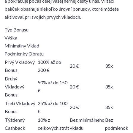
a pokračuje počas celej vašej hernej cesty u nás. Víítací
balíček obsahuje niekoľko úrovní bonusov, ktoré môžete
aktivovať pri svojich prvých vkladoch.
Typ Bonusu
Výška
Minimálny Vklad
Podmienky Obratu
Prvý Vkladový
100% až do
20 €
35x
Bonus
200 €
Druhý
50% až do 150
Vkladový
20 €
35x
€
Bonus
Tretí Vkladový
25% až do 100
20 €
35x
Bonus
€
Týždenný
10% z
Bez minimálneho
Bez
Cashback
celkových strát
vkladu
podmienok