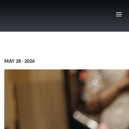
Skip
to
content
MAY 28 - 2026