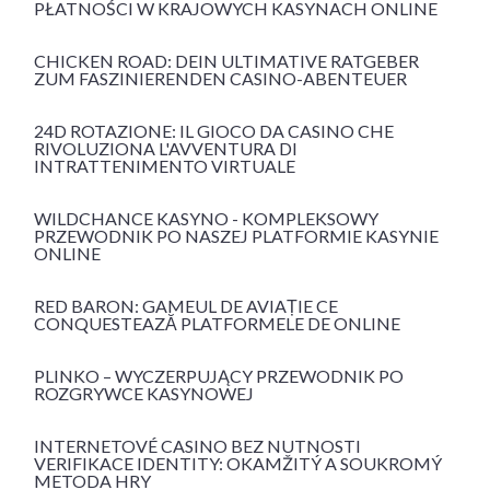
PŁATNOŚCI W KRAJOWYCH KASYNACH ONLINE
CHICKEN ROAD: DEIN ULTIMATIVE RATGEBER
ZUM FASZINIERENDEN CASINO-ABENTEUER
24D ROTAZIONE: IL GIOCO DA CASINO CHE
RIVOLUZIONA L'AVVENTURA DI
INTRATTENIMENTO VIRTUALE
WILDCHANCE KASYNO - KOMPLEKSOWY
PRZEWODNIK PO NASZEJ PLATFORMIE KASYNIE
ONLINE
RED BARON: GAMEUL DE AVIAȚIE CE
CONQUESTEAZĂ PLATFORMELE DE ONLINE
PLINKO – WYCZERPUJĄCY PRZEWODNIK PO
ROZGRYWCE KASYNOWEJ
INTERNETOVÉ CASINO BEZ NUTNOSTI
VERIFIKACE IDENTITY: OKAMŽITÝ A SOUKROMÝ
METODA HRY