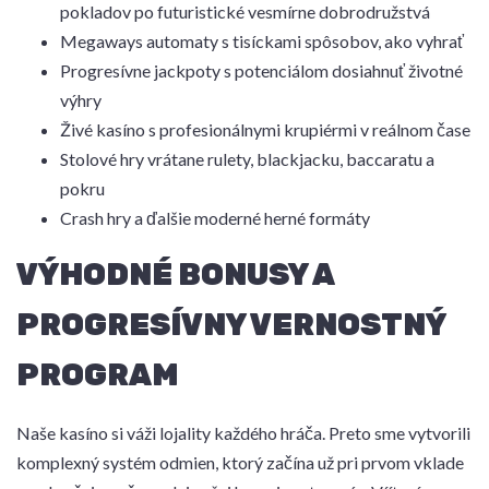
pokladov po futuristické vesmírne dobrodružstvá
Megaways automaty s tisíckami spôsobov, ako vyhrať
Progresívne jackpoty s potenciálom dosiahnuť životné
výhry
Živé kasíno s profesionálnymi krupiérmi v reálnom čase
Stolové hry vrátane rulety, blackjacku, baccaratu a
pokru
Crash hry a ďalšie moderné herné formáty
VÝHODNÉ BONUSY A
PROGRESÍVNY VERNOSTNÝ
PROGRAM
Naše kasíno si váži lojality každého hráča. Preto sme vytvorili
komplexný systém odmien, ktorý začína už pri prvom vklade