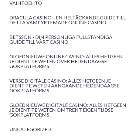
VAIHTOEHTO
DRACULA CASINO – EN HELTÄCKANDE GUIDE TILL
DETTA VAMPYRTEMADE ONLINE CASINO
BETSSON - DIN PERSONLIGA FULLSTÄNDIGA
GUIDE TILL VÅRT CASINO
GLOEDNIEUWE ONLINE CASINO: ALLES HETGEEN
JE DIENT TE WETEN OVER HEDENDAAGSE
GOKPLATFORMS
VERSE DIGITALE CASINO: ALLES HETGEEN JE
DIENT TE WETEN AANGAANDE HEDENDAAGSE
GOKPLATFORMS
GLOEDNIEUWE DIGITALE CASINO: ALLES HETGEEN
JE DIENT TE WETEN OMTRENT EIGENTIJDSE
GOKPLATFORMS
UNCATEGORIZED