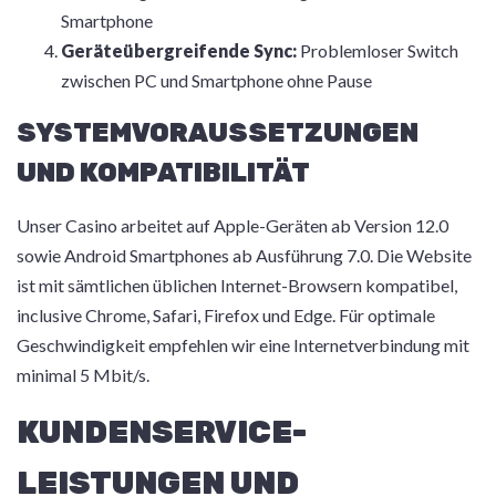
Smartphone
Geräteübergreifende Sync:
Problemloser Switch
zwischen PC und Smartphone ohne Pause
SYSTEMVORAUSSETZUNGEN
UND KOMPATIBILITÄT
Unser Casino arbeitet auf Apple-Geräten ab Version 12.0
sowie Android Smartphones ab Ausführung 7.0. Die Website
ist mit sämtlichen üblichen Internet-Browsern kompatibel,
inclusive Chrome, Safari, Firefox und Edge. Für optimale
Geschwindigkeit empfehlen wir eine Internetverbindung mit
minimal 5 Mbit/s.
KUNDENSERVICE-
LEISTUNGEN UND