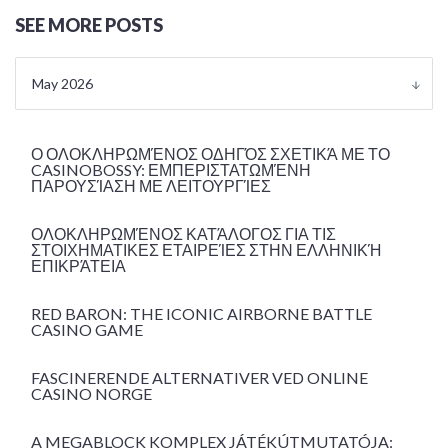
SEE MORE POSTS
May 2026
Ο ΟΛΟΚΛΗΡΩΜΈΝΟΣ ΟΔΗΓΌΣ ΣΧΕΤΙΚΆ ΜΕ ΤΟ
CASINOBOSSY: ΕΜΠΕΡΙΣΤΑΤΩΜΈΝΗ
ΠΑΡΟΥΣΊΑΣΗ ΜΕ ΛΕΙΤΟΥΡΓΊΕΣ
ΟΛΟΚΛΗΡΩΜΈΝΟΣ ΚΑΤΆΛΟΓΟΣ ΓΙΑ ΤΙΣ
ΣΤΟΙΧΗΜΑΤΙΚΕΣ ΕΤΑΙΡΕΊΕΣ ΣΤΗΝ ΕΛΛΗΝΙΚΉ
ΕΠΙΚΡΆΤΕΙΑ
RED BARON: THE ICONIC AIRBORNE BATTLE
CASINO GAME
FASCINERENDE ALTERNATIVER VED ONLINE
CASINO NORGE
A MEGABLOCK KOMPLEX JÁTÉKÚTMUTATÓJA: