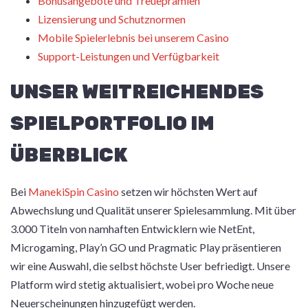
Bonusangebote und Treueprämien
Lizensierung und Schutznormen
Mobile Spielerlebnis bei unserem Casino
Support-Leistungen und Verfügbarkeit
UNSER WEITREICHENDES
SPIELPORTFOLIO IM
ÜBERBLICK
Bei
ManekiSpin Casino
setzen wir höchsten Wert auf
Abwechslung und Qualität unserer Spielesammlung. Mit über
3.000 Titeln von namhaften Entwicklern wie NetEnt,
Microgaming, Play’n GO und Pragmatic Play präsentieren
wir eine Auswahl, die selbst höchste User befriedigt. Unsere
Platform wird stetig aktualisiert, wobei pro Woche neue
Neuerscheinungen hinzugefügt werden.