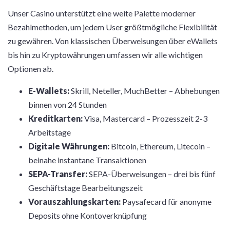
Unser Casino unterstützt eine weite Palette moderner
Bezahlmethoden, um jedem User größtmögliche Flexibilität
zu gewähren. Von klassischen Überweisungen über eWallets
bis hin zu Kryptowährungen umfassen wir alle wichtigen
Optionen ab.
E-Wallets:
Skrill, Neteller, MuchBetter – Abhebungen
binnen von 24 Stunden
Kreditkarten:
Visa, Mastercard – Prozesszeit 2-3
Arbeitstage
Digitale Währungen:
Bitcoin, Ethereum, Litecoin –
beinahe instantane Transaktionen
SEPA-Transfer:
SEPA-Überweisungen – drei bis fünf
Geschäftstage Bearbeitungszeit
Vorauszahlungskarten:
Paysafecard für anonyme
Deposits ohne Kontoverknüpfung