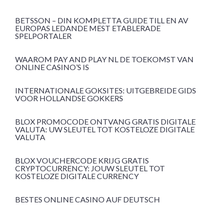
BETSSON – DIN KOMPLETTA GUIDE TILL EN AV
EUROPAS LEDANDE MEST ETABLERADE
SPELPORTALER
WAAROM PAY AND PLAY NL DE TOEKOMST VAN
ONLINE CASINO’S IS
INTERNATIONALE GOKSITES: UITGEBREIDE GIDS
VOOR HOLLANDSE GOKKERS
BLOX PROMOCODE ONTVANG GRATIS DIGITALE
VALUTA: UW SLEUTEL TOT KOSTELOZE DIGITALE
VALUTA
BLOX VOUCHERCODE KRIJG GRATIS
CRYPTOCURRENCY: JOUW SLEUTEL TOT
KOSTELOZE DIGITALE CURRENCY
BESTES ONLINE CASINO AUF DEUTSCH