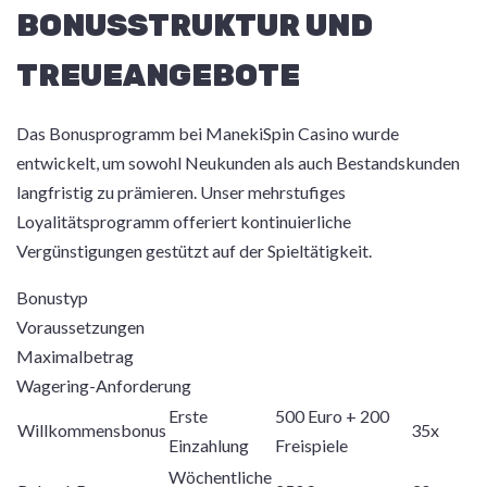
BONUSSTRUKTUR UND
TREUEANGEBOTE
Das Bonusprogramm bei ManekiSpin Casino wurde
entwickelt, um sowohl Neukunden als auch Bestandskunden
langfristig zu prämieren. Unser mehrstufiges
Loyalitätsprogramm offeriert kontinuierliche
Vergünstigungen gestützt auf der Spieltätigkeit.
Bonustyp
Voraussetzungen
Maximalbetrag
Wagering-Anforderung
Erste
500 Euro + 200
Willkommensbonus
35x
Einzahlung
Freispiele
Wöchentliche