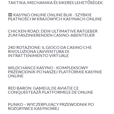
TAKTIKA, MECHANIKA ÉS SIKERES LEHETŐSÉGEK
KASYNO ONLINE ONLINE BLIK - SZYBKIE
PŁATNOŚCI W KRAJOWYCH KASYNACH ONLINE
CHICKEN ROAD: DEIN ULTIMATIVE RATGEBER
ZUM FASZINIERENDEN CASINO-ABENTEUER
24D ROTAZIONE: IL GIOCO DA CASINO CHE
RIVOLUZIONA L'AVVENTURA DI
INTRATTENIMENTO VIRTUALE
WILDCHANCE KASYNO - KOMPLEKSOWY
PRZEWODNIK PO NASZEJ PLATFORMIE KASYNIE
ONLINE
RED BARON: GAMEUL DE AVIAȚIE CE
CONQUESTEAZĂ PLATFORMELE DE ONLINE
PLINKO – WYCZERPUJĄCY PRZEWODNIK PO
ROZGRYWCE KASYNOWEJ