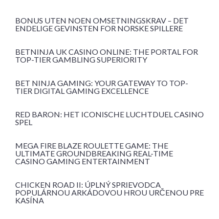
BONUS UTEN NOEN OMSETNINGSKRAV – DET
ENDELIGE GEVINSTEN FOR NORSKE SPILLERE
BETNINJA UK CASINO ONLINE: THE PORTAL FOR
TOP-TIER GAMBLING SUPERIORITY
BET NINJA GAMING: YOUR GATEWAY TO TOP-
TIER DIGITAL GAMING EXCELLENCE
RED BARON: HET ICONISCHE LUCHTDUEL CASINO
SPEL
MEGA FIRE BLAZE ROULETTE GAME: THE
ULTIMATE GROUNDBREAKING REAL-TIME
CASINO GAMING ENTERTAINMENT
CHICKEN ROAD II: ÚPLNÝ SPRIEVODCA
POPULÁRNOU ARKÁDOVOU HROU URČENOU PRE
KASÍNA