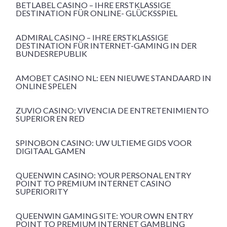
BETLABEL CASINO – IHRE ERSTKLASSIGE
DESTINATION FÜR ONLINE- GLÜCKSSPIEL
ADMIRAL CASINO – IHRE ERSTKLASSIGE
DESTINATION FÜR INTERNET-GAMING IN DER
BUNDESREPUBLIK
AMOBET CASINO NL: EEN NIEUWE STANDAARD IN
ONLINE SPELEN
ZUVIO CASINO: VIVENCIA DE ENTRETENIMIENTO
SUPERIOR EN RED
SPINOBON CASINO: UW ULTIEME GIDS VOOR
DIGITAAL GAMEN
QUEENWIN CASINO: YOUR PERSONAL ENTRY
POINT TO PREMIUM INTERNET CASINO
SUPERIORITY
QUEENWIN GAMING SITE: YOUR OWN ENTRY
POINT TO PREMIUM INTERNET GAMBLING