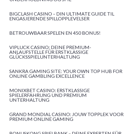
BIGCLASH CASINO – DIN ULTIMATE GUIDE TIL
ENGASJERENDE SPILLOPPLEVELSER
BETROUWBAAR SPELEN EN 450 BONUS!
VIPLUCK CASINO: DEINE PREMIUM-
ANLAUFSTELLE FÜR ERSTKLASSIGE
GLÜCKSSPIELUNTERHALTUNG
SANKRA GAMING SITE: YOUR OWN TOP HUB FOR
ONLINE GAMBLING EXCELLENCE
MONIXBET CASINO: ERSTKLASSIGE
SPIELERFAHRUNG UND PREMIUM
UNTERHALTUNG
GRAND MONDIAL CASINO: JOUW TOPPLEK VOOR
PREMIUM ONLINE GAMING
BONUSKONG SPIELBANK – DEINE EXPERTEN FÜR