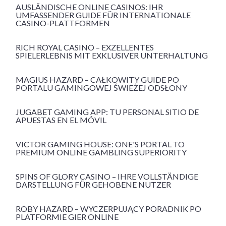
AUSLÄNDISCHE ONLINE CASINOS: IHR
UMFASSENDER GUIDE FÜR INTERNATIONALE
CASINO-PLATTFORMEN
RICH ROYAL CASINO – EXZELLENTES
SPIELERLEBNIS MIT EXKLUSIVER UNTERHALTUNG
MAGIUS HAZARD – CAŁKOWITY GUIDE PO
PORTALU GAMINGOWEJ ŚWIEŻEJ ODSŁONY
JUGABET GAMING APP: TU PERSONAL SITIO DE
APUESTAS EN EL MÓVIL
VICTOR GAMING HOUSE: ONE'S PORTAL TO
PREMIUM ONLINE GAMBLING SUPERIORITY
SPINS OF GLORY CASINO – IHRE VOLLSTÄNDIGE
DARSTELLUNG FÜR GEHOBENE NUTZER
ROBY HAZARD – WYCZERPUJĄCY PORADNIK PO
PLATFORMIE GIER ONLINE