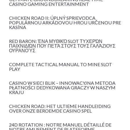
CASINO GAMING ENTERTAINMENT
CHICKEN ROAD II: ÚPLNÝ SPRIEVODCA
POPULÁRNOU ARKÁDOVOU HROU URČENOU PRE
KASÍNA
RED BARON: ΈΝΑ ΜΥΘΙΚΌ SLOT ΤΥΧΕΡΏΝ
ΠΑΙΧΝΙΔΙΏΝ ΠΟΥ ΠΕΤΆ ΣΤΟΥΣ ΤΟΥΣ ΓΑΛΆΖΙΟΥΣ
ΟΥΡΑΝΟΎΣ
COMPLETE TACTICAL MANUAL TO MINE SLOT
PLAY
CASINO W SIECI BLIK – INNOWACYJNA METODA
PŁATNOŚCI DEDYKOWANA GRACZY W NASZYM
KRAJU
CHICKEN ROAD: HET ULTIEME HANDLEIDING
OVER ONZE BEROEMDE CASINO SPEL
24D ROTATION : NOTRE MANUEL DÉTAILLÉ DE
NOTRE AMUSEMENT DE PLATEFORME