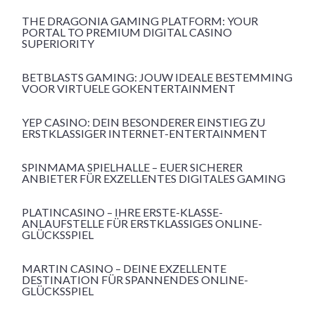
THE DRAGONIA GAMING PLATFORM: YOUR
PORTAL TO PREMIUM DIGITAL CASINO
SUPERIORITY
BETBLASTS GAMING: JOUW IDEALE BESTEMMING
VOOR VIRTUELE GOKENTERTAINMENT
YEP CASINO: DEIN BESONDERER EINSTIEG ZU
ERSTKLASSIGER INTERNET-ENTERTAINMENT
SPINMAMA SPIELHALLE – EUER SICHERER
ANBIETER FÜR EXZELLENTES DIGITALES GAMING
PLATINCASINO – IHRE ERSTE-KLASSE-
ANLAUFSTELLE FÜR ERSTKLASSIGES ONLINE-
GLÜCKSSPIEL
MARTIN CASINO – DEINE EXZELLENTE
DESTINATION FÜR SPANNENDES ONLINE-
GLÜCKSSPIEL