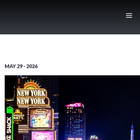
Skip
to
content
MAY 29 - 2026