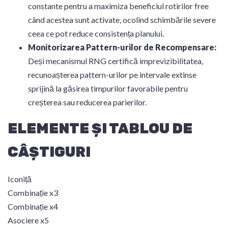
constante pentru a maximiza beneficiul rotirilor free
când acestea sunt activate, ocolind schimbările severe
ceea ce pot reduce consistența planului.
Monitorizarea Pattern-urilor de Recompensare:
Deși mecanismul RNG certifică imprevizibilitatea,
recunoașterea pattern-urilor pe intervale extinse
sprijină la găsirea timpurilor favorabile pentru
creșterea sau reducerea parierilor.
ELEMENTE ȘI TABLOU DE
CÂȘTIGURI
Iconiță
Combinație x3
Combinație x4
Asociere x5