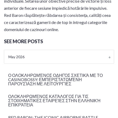
individuale. Setarea unor obiective precise de victorie și loss
anterior de fiecare sesiune împiedică hotărârile impulsive.
Red Baron răsplătește răbdarea și consistența, calități ceea
ce caracterizează gamerii de de top în întregul categoriile
domeniului de cazinouri online.
SEE MORE POSTS
May 2026
Ο ΟΛΟΚΛΗΡΩΜΈΝΟΣ ΟΔΗΓΌΣ ΣΧΕΤΙΚΆ ΜΕ ΤΟ
CASINOBOSSY: ΕΜΠΕΡΙΣΤΑΤΩΜΈΝΗ
ΠΑΡΟΥΣΊΑΣΗ ΜΕ ΛΕΙΤΟΥΡΓΊΕΣ
ΟΛΟΚΛΗΡΩΜΈΝΟΣ ΚΑΤΆΛΟΓΟΣ ΓΙΑ ΤΙΣ
ΣΤΟΙΧΗΜΑΤΙΚΕΣ ΕΤΑΙΡΕΊΕΣ ΣΤΗΝ ΕΛΛΗΝΙΚΉ
ΕΠΙΚΡΆΤΕΙΑ
RED BARON: THE ICONIC AIRBORNE BATTLE