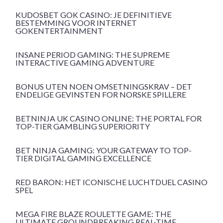
KUDOSBET GOK CASINO: JE DEFINITIEVE
BESTEMMING VOOR INTERNET
GOKENTERTAINMENT
INSANE PERIOD GAMING: THE SUPREME
INTERACTIVE GAMING ADVENTURE
BONUS UTEN NOEN OMSETNINGSKRAV – DET
ENDELIGE GEVINSTEN FOR NORSKE SPILLERE
BETNINJA UK CASINO ONLINE: THE PORTAL FOR
TOP-TIER GAMBLING SUPERIORITY
BET NINJA GAMING: YOUR GATEWAY TO TOP-
TIER DIGITAL GAMING EXCELLENCE
RED BARON: HET ICONISCHE LUCHTDUEL CASINO
SPEL
MEGA FIRE BLAZE ROULETTE GAME: THE
ULTIMATE GROUNDBREAKING REAL-TIME