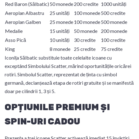
Red Baron (Sălbatic)
50 monede
200 credite
1000 unități
Aeroplan Albastru
25 unități
100 monede
500 credite
Aeroplan Galben
25 monede
100 monede
500 monede
Medalie
15 unități
50 monede
200 monede
Asso Pică
10 unități
30 credite
100 credite
King
8 monede
25 credite
75 credite
Iconița Sălbatic substituie toate celelalte icoane cu
exceptând Simbolului Scatter, mărind oportunitățile oricărei
rotiri. Simbolul Scatter, reprezentat de ținta cu simbol
germană, declanșează etapa de rotiri gratuite și se manifestă
doar pe cilindrii 1, 3 și 5.
OPȚIUNILE PREMIUM ȘI
SPIN-URI CADOU
Prezența a trei icoane Scatter activează imediat 15 învârtiri