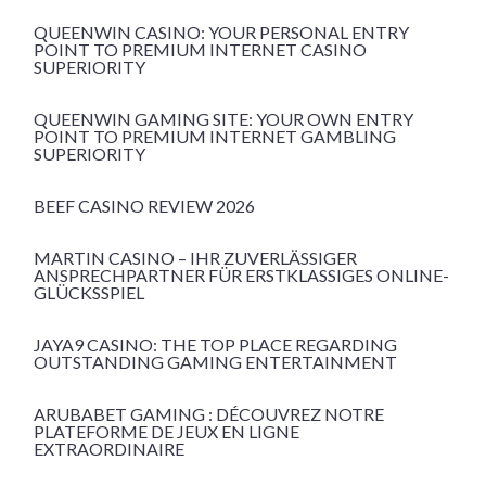
QUEENWIN CASINO: YOUR PERSONAL ENTRY
POINT TO PREMIUM INTERNET CASINO
SUPERIORITY
QUEENWIN GAMING SITE: YOUR OWN ENTRY
POINT TO PREMIUM INTERNET GAMBLING
SUPERIORITY
BEEF CASINO REVIEW 2026
MARTIN CASINO – IHR ZUVERLÄSSIGER
ANSPRECHPARTNER FÜR ERSTKLASSIGES ONLINE-
GLÜCKSSPIEL
JAYA9 CASINO: THE TOP PLACE REGARDING
OUTSTANDING GAMING ENTERTAINMENT
ARUBABET GAMING : DÉCOUVREZ NOTRE
PLATEFORME DE JEUX EN LIGNE
EXTRAORDINAIRE