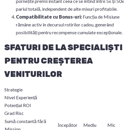
pornește premii instant ceea ce se întind între 5x și 50x
pariul totală, independent de alte mixuri profitabile.
Compatibilitate cu Bonus-uri:
Funcția de Misiune
rămâne activ în decursul rotirilor cadou, generând
posibilități pentru recompense cumulate excepționale.
SFATURI DE LA SPECIALIȘTI
PENTRU CREȘTEREA
VENITURILOR
Strategie
Nivel Experiență
Potențial ROI
Grad Risc
Sumă constantă fără
Începător
Mediu
Mic
Mission