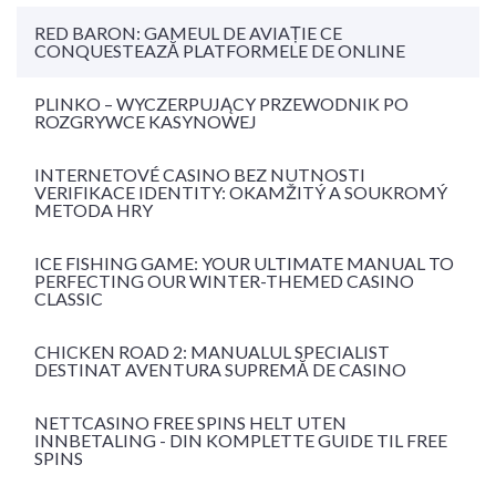
RED BARON: GAMEUL DE AVIAȚIE CE
CONQUESTEAZĂ PLATFORMELE DE ONLINE
PLINKO – WYCZERPUJĄCY PRZEWODNIK PO
ROZGRYWCE KASYNOWEJ
INTERNETOVÉ CASINO BEZ NUTNOSTI
VERIFIKACE IDENTITY: OKAMŽITÝ A SOUKROMÝ
METODA HRY
ICE FISHING GAME: YOUR ULTIMATE MANUAL TO
PERFECTING OUR WINTER-THEMED CASINO
CLASSIC
CHICKEN ROAD 2: MANUALUL SPECIALIST
DESTINAT AVENTURA SUPREMĂ DE CASINO
NETTCASINO FREE SPINS HELT UTEN
INNBETALING - DIN KOMPLETTE GUIDE TIL FREE
SPINS