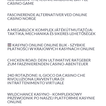
CASINO GAME
FASCINERENDE ALTERNATIVER VED ONLINE
CASINO NORGE
A MEGABLOCK KOMPLEX JÁTÉKÚTMUTATÓJA:
TAKTIKA, MECHANIKA ÉS SIKERES LEHETŐSÉGEK
KASYNO ONLINE ONLINE BLIK - SZYBKIE
PŁATNOŚCI W KRAJOWYCH KASYNACH ONLINE
CHICKEN ROAD: DEIN ULTIMATIVE RATGEBER
ZUM FASZINIERENDEN CASINO-ABENTEUER
24D ROTAZIONE: IL GIOCO DA CASINO CHE
RIVOLUZIONA L'AVVENTURA DI
INTRATTENIMENTO VIRTUALE
WILDCHANCE KASYNO - KOMPLEKSOWY
PRZEWODNIK PO NASZEJ PLATFORMIE KASYNIE
ONLINE