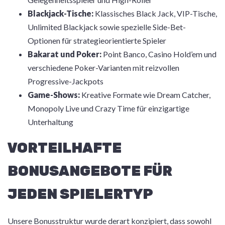
Blackjack-Tische:
Klassisches Black Jack, VIP-Tische,
Unlimited Blackjack sowie spezielle Side-Bet-
Optionen für strategieorientierte Spieler
Bakarat und Poker:
Point Banco, Casino Hold’em und
verschiedene Poker-Varianten mit reizvollen
Progressive-Jackpots
Game-Shows:
Kreative Formate wie Dream Catcher,
Monopoly Live und Crazy Time für einzigartige
Unterhaltung
VORTEILHAFTE
BONUSANGEBOTE FÜR
JEDEN SPIELERTYP
Unsere Bonusstruktur wurde derart konzipiert, dass sowohl