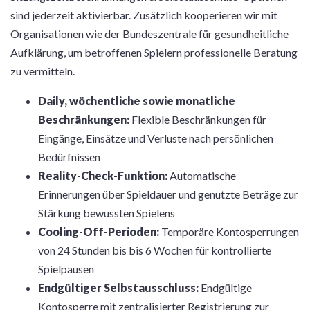
sind jederzeit aktivierbar. Zusätzlich kooperieren wir mit
Organisationen wie der Bundeszentrale für gesundheitliche
Aufklärung, um betroffenen Spielern professionelle Beratung
zu vermitteln.
Daily, wöchentliche sowie monatliche
Beschränkungen:
Flexible Beschränkungen für
Eingänge, Einsätze und Verluste nach persönlichen
Bedürfnissen
Reality-Check-Funktion:
Automatische
Erinnerungen über Spieldauer und genutzte Beträge zur
Stärkung bewussten Spielens
Cooling-Off-Perioden:
Temporäre Kontosperrungen
von 24 Stunden bis bis 6 Wochen für kontrollierte
Spielpausen
Endgültiger Selbstausschluss:
Endgültige
Kontosperre mit zentralisierter Registrierung zur