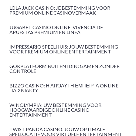
LOLA JACK CASINO: JE BESTEMMING VOOR
PREMIUM ONLINE CASINOVERMAAK
JUGABET CASINO ONLINE: VIVENCIA DE
APUESTAS PREMIUM EN LÍNEA
IMPRESSARIO SPEELHUIS: JOUW BESTEMMING
VOOR PREMIUM ONLINE ENTERTAINMENT
GOKPLATFORM BUITEN IDIN: GAMEN ZONDER
CONTROLE
BIZZO CASINO: Η ΑΠΌΛΥΤΗ ΕΜΠΕΙΡΊΑ ONLINE
ΠΑΙΧΝΙΔΙΟΎ
WINOLYMPIA: UW BESTEMMING VOOR
HOOGWAARDIGE ONLINE CASINO
ENTERTAINMENT
TWIST PANDA CASINO: JOUW OPTIMALE
SPELLOCATIE VOOR VIRTUELE ENTERTAINMENT