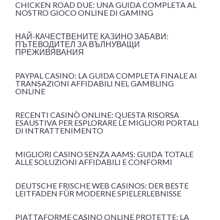
CHICKEN ROAD DUE: UNA GUIDA COMPLETA AL
NOSTRO GIOCO ONLINE DI GAMING
НАЙ-КАЧЕСТВЕНИТЕ КАЗИНО ЗАБАВИ:
ПЪТЕВОДИТЕЛ ЗА ВЪЛНУВАЩИ
ПРЕЖИВЯВАНИЯ
PAYPAL CASINO: LA GUIDA COMPLETA FINALE AI
TRANSAZIONI AFFIDABILI NEL GAMBLING
ONLINE
RECENTI CASINÒ ONLINE: QUESTA RISORSA
ESAUSTIVA PER ESPLORARE LE MIGLIORI PORTALI
DI INTRATTENIMENTO
MIGLIORI CASINO SENZA AAMS: GUIDA TOTALE
ALLE SOLUZIONI AFFIDABILI E CONFORMI
DEUTSCHE FRISCHE WEB CASINOS: DER BESTE
LEITFADEN FÜR MODERNE SPIELERLEBNISSE
PIATTAFORME CASINO ONLINE PROTETTE: LA