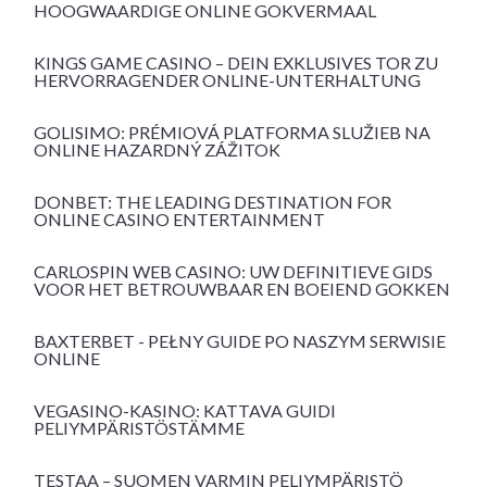
HOOGWAARDIGE ONLINE GOKVERMAAL
KINGS GAME CASINO – DEIN EXKLUSIVES TOR ZU
HERVORRAGENDER ONLINE-UNTERHALTUNG
GOLISIMO: PRÉMIOVÁ PLATFORMA SLUŽIEB NA
ONLINE HAZARDNÝ ZÁŽITOK
DONBET: THE LEADING DESTINATION FOR
ONLINE CASINO ENTERTAINMENT
CARLOSPIN WEB CASINO: UW DEFINITIEVE GIDS
VOOR HET BETROUWBAAR EN BOEIEND GOKKEN
BAXTERBET - PEŁNY GUIDE PO NASZYM SERWISIE
ONLINE
VEGASINO-KASINO: KATTAVA GUIDI
PELIYMPÄRISTÖSTÄMME
TESTAA – SUOMEN VARMIN PELIYMPÄRISTÖ