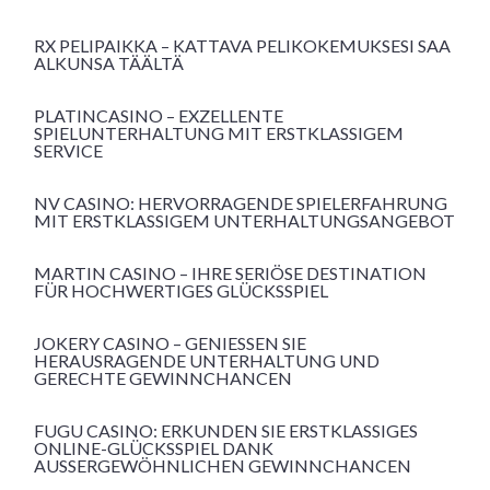
RX PELIPAIKKA – KATTAVA PELIKOKEMUKSESI SAA
ALKUNSA TÄÄLTÄ
PLATINCASINO – EXZELLENTE
SPIELUNTERHALTUNG MIT ERSTKLASSIGEM
SERVICE
NV CASINO: HERVORRAGENDE SPIELERFAHRUNG
MIT ERSTKLASSIGEM UNTERHALTUNGSANGEBOT
MARTIN CASINO – IHRE SERIÖSE DESTINATION
FÜR HOCHWERTIGES GLÜCKSSPIEL
JOKERY CASINO – GENIESSEN SIE H
ERAUSRAGENDE UNTERHALTUNG UND G
ERECHTE GEWINNCHANCEN
FUGU CASINO: ERKUNDEN SIE ERSTKLASSIGES
ONLINE-GLÜCKSSPIEL DANK
AUSSERGEWÖHNLICHEN GEWINNCHANCEN