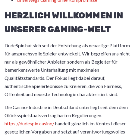
HERZLICH WILLKOMMEN IN
UNSERER GAMING-WELT
DudeSpin hat sich seit der Entstehung als neuartige Plattform
für anspruchsvolle Spieler entwickelt. Wir begreifen uns nicht
nur als gewöhnlicher Anbieter, sondern als Begleiter für
bemerkenswerte Unterhaltung mit maximalen
Qualitätsstandards. Der Fokus liegt dabei darauf,
authentische Spielerlebnisse zu kreieren, die von Fairness,
Offenheit und neueste Technologie charakterisiert sind.
Die Casino-Industrie in Deutschland unterliegt seit dem dem
Glücksspielstaatsvertrag harten Regulierungen.
https://dudespin.casino/
handelt gänzlich im Kontext dieser
gesetzlichen Vorgaben und setzt auf verantwortungsvolles