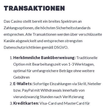
TRANSAKTIONEN
Das Casino stellt bereit ein breites Spektrum an
Zahlungsoptionen, die höchsten Sicherheitsstandards
entsprechen. Alle Transaktionen werden über verschlüsselte
Kanäle abgewickelt und entsprechen strengsten
Datenschutzrichtlinien gemäß DSGVO.
Herkömmliche Banküberweisung:
Traditionelle
Option mit Bearbeitungszeit von 1-3 Werktagen,
optimal für umfangreichere Beträge ohne weitere
Gebühren
E-Wallets:
Sofortige Einzahlungen via Skrill, Neteller
bzw. PayPal mit Withdrawals innerhalb von
vierundzwanzig Stunden nach Verifizierung
Kreditkarten:
Visa-Card und MasterCard für