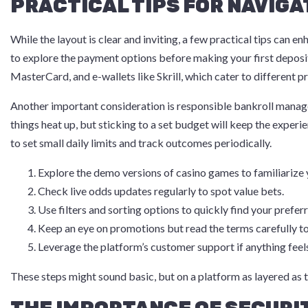
PRACTICAL TIPS FOR NAVIGA
While the layout is clear and inviting, a few practical tips can 
to explore the payment options before making your first deposit
MasterCard, and e-wallets like Skrill, which cater to different 
Another important consideration is responsible bankroll manage
things heat up, but sticking to a set budget will keep the experie
to set small daily limits and track outcomes periodically.
Explore the demo versions of casino games to familiarize 
Check live odds updates regularly to spot value bets.
Use filters and sorting options to quickly find your prefe
Keep an eye on promotions but read the terms carefully to
Leverage the platform’s customer support if anything feels
These steps might sound basic, but on a platform as layered as t