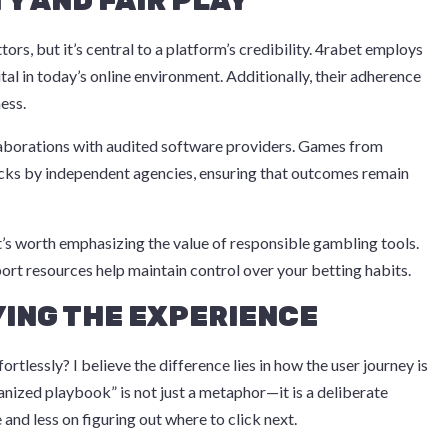
Y AND FAIR PLAY
ors, but it’s central to a platform’s credibility. 4rabet employs
ital in today’s online environment. Additionally, their adherence
ess.
ollaborations with audited software providers. Games from
ecks by independent agencies, ensuring that outcomes remain
t’s worth emphasizing the value of responsible gambling tools.
port resources help maintain control over your betting habits.
YING THE EXPERIENCE
rtlessly? I believe the difference lies in how the user journey is
ganized playbook” is not just a metaphor—it is a deliberate
and less on figuring out where to click next.