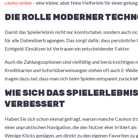
casino online
– eine kleine, aber feine Helferlein für einen gelung
DIE ROLLE MODERNER TECHN
Damit das Spielerlebnis nicht nur komfortabel, sondern auch sic
für alle Datenübertragungen. Das sorgt dafür, dass persönliche
Echtgeld-Einsätzen ist Vertrauen ein entscheidender Faktor.
Auch die Zahlungsoptionen sind vielfältig und berücksichtige
Kreditkarten und Sofortüberweisungen stehen oft auch E-Wallets 
tragen dazu bei, dass man sich beim Spielen entspannt zurückle
WIE SICH DAS SPIELERLEBN
VERBESSERT
Haben Sie sich schon einmal gefragt, warum manche Casinos trot
einer unpraktischen Navigation, die den Nutzer eher irritiert als
Wenige Klicks genügen, um direkt zu den eigenen Favoriten zu 