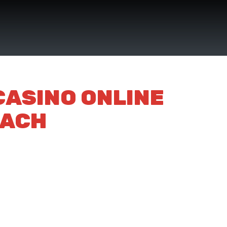
CASINO ONLINE
FACH