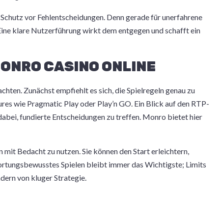
n Schutz vor Fehlentscheidungen. Denn gerade für unerfahrene
 Eine klare Nutzerführung wirkt dem entgegen und schafft ein
 MONRO CASINO ONLINE
chten. Zunächst empfiehlt es sich, die Spielregeln genau zu
res wie Pragmatic Play oder Play’n GO. Ein Blick auf den RTP-
 dabei, fundierte Entscheidungen zu treffen. Monro bietet hier
mit Bedacht zu nutzen. Sie können den Start erleichtern,
ortungsbewusstes Spielen bleibt immer das Wichtigste; Limits
dern von kluger Strategie.