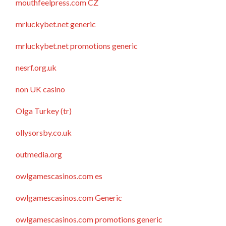
mouthfeelpress.com CZ
mrluckybet.net generic
mrluckybet.net promotions generic
nesrf.org.uk
non UK casino
Olga Turkey (tr)
ollysorsby.co.uk
outmedia.org
owlgamescasinos.com es
owlgamescasinos.com Generic
owlgamescasinos.com promotions generic