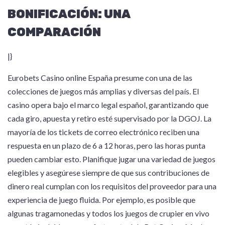
BONIFICACIÓN: UNA
COMPARACIÓN
|}
Eurobets Casino online España presume con una de las
colecciones de juegos más amplias y diversas del país. El
casino opera bajo el marco legal español, garantizando que
cada giro, apuesta y retiro esté supervisado por la DGOJ. La
mayoría de los tickets de correo electrónico reciben una
respuesta en un plazo de 6 a 12 horas, pero las horas punta
pueden cambiar esto. Planifique jugar una variedad de juegos
elegibles y asegúrese siempre de que sus contribuciones de
dinero real cumplan con los requisitos del proveedor para una
experiencia de juego fluida. Por ejemplo, es posible que
algunas tragamonedas y todos los juegos de crupier en vivo