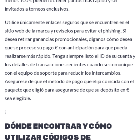
menos 100 € pueden obtener puntos más rápido y ser
invitados a torneos exclusivos.
Utilice únicamente enlaces seguros que se encuentren en el
sitio web de la marca y revíselos para evitar el phishing. Si
desea retirar ganancias promocionales, díganos cómo desea
que se procese su pago € con anticipación para que pueda
realizarse más rápido. Tenga siempre listo el ID de su cuenta y
los detalles de transacciones recientes cuando se comunique
con el equipo de soporte para reducir los intercambios.
Asegúrese de que el método de pago que elija coincida con el
paquete que eligió para asegurarse de que su depósito en €
sea elegible.
{
DÓNDE ENCONTRAR Y CÓMO
UTILIZAR CÓDIGOS DE