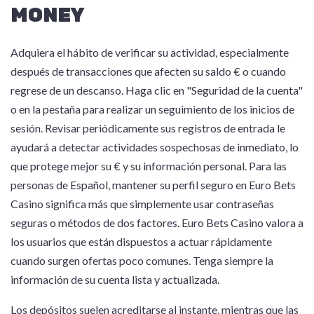
MONEY
Adquiera el hábito de verificar su actividad, especialmente
después de transacciones que afecten su saldo € o cuando
regrese de un descanso. Haga clic en "Seguridad de la cuenta"
o en la pestaña para realizar un seguimiento de los inicios de
sesión. Revisar periódicamente sus registros de entrada le
ayudará a detectar actividades sospechosas de inmediato, lo
que protege mejor su € y su información personal. Para las
personas de Español, mantener su perfil seguro en Euro Bets
Casino significa más que simplemente usar contraseñas
seguras o métodos de dos factores. Euro Bets Casino valora a
los usuarios que están dispuestos a actuar rápidamente
cuando surgen ofertas poco comunes. Tenga siempre la
información de su cuenta lista y actualizada.
Los depósitos suelen acreditarse al instante, mientras que las