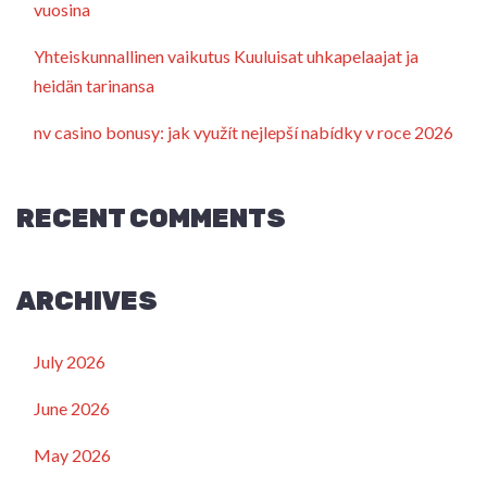
vuosina
Yhteiskunnallinen vaikutus Kuuluisat uhkapelaajat ja
heidän tarinansa
nv casino bonusy: jak využít nejlepší nabídky v roce 2026
RECENT COMMENTS
ARCHIVES
July 2026
June 2026
May 2026