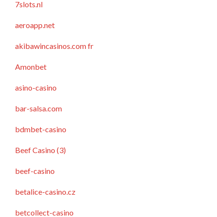
7slots.nl
aeroapp.net
akibawincasinos.com fr
Amonbet
asino-casino
bar-salsa.com
bdmbet-casino
Beef Casino (3)
beef-casino
betalice-casino.cz
betcollect-casino