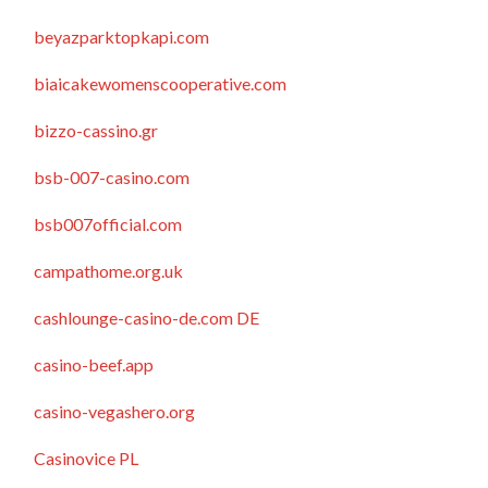
beyazparktopkapi.com
biaicakewomenscooperative.com
bizzo-cassino.gr
bsb-007-casino.com
bsb007official.com
campathome.org.uk
cashlounge-casino-de.com DE
casino-beef.app
casino-vegashero.org
Casinovice PL