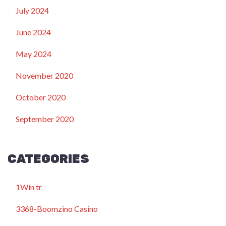
July 2024
June 2024
May 2024
November 2020
October 2020
September 2020
CATEGORIES
1Win tr
3368-Boomzino Casino