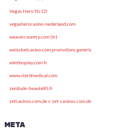
Vegas Hero NL (2)
vegasherocasino-nederland.com
weavercountry.com (tr)
weissbetcasino.com promotions generic
wintinoplay.com fr
www.sterilmedical.com
zenitude-beaute85.fr
zetcasinos.com.de + zet-casinos.com.de
META