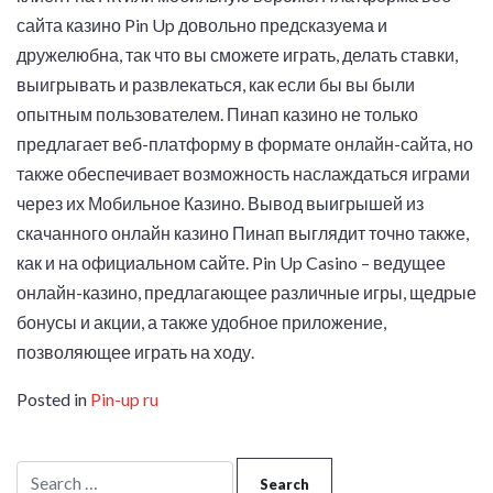
сайта казино Pin Up довольно предсказуема и
дружелюбна, так что вы сможете играть, делать ставки,
выигрывать и развлекаться, как если бы вы были
опытным пользователем. Пинап казино не только
предлагает веб-платформу в формате онлайн-сайта, но
также обеспечивает возможность наслаждаться играми
через их Мобильное Казино. Вывод выигрышей из
скачанного онлайн казино Пинап выглядит точно также,
как и на официальном сайте. Pin Up Casino – ведущее
онлайн-казино, предлагающее различные игры, щедрые
бонусы и акции, а также удобное приложение,
позволяющее играть на ходу.
Posted in
Pin-up ru