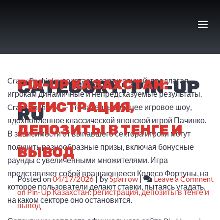
Skip
to
content
Crazy Pachinko сочетает азарт и случай, предлагая
CATEGORY:
PIN-UP
PIN-UP КАЗАХСТАН:
игрокам динамичные и непредсказуемые результаты.
РЕГИСТРАЦИЯ,
Crazy Pachinko — это захватывающее игровое шоу,
RU
вдохновленное классической японской игрой Пачинко.
ДЕПОЗИТЫ В ТЕНГЕ И
В зависимости от выпавшего сектора игроки могут
получить разнообразные призы, включая бонусные
ВЫВОД
раунды с увеличенными множителями. Игра
представляет собой вращающееся Колесо Фортуны, на
Posted on
04/17/2026
|
by
Sparrow
|
Leave a Comment
которое пользователи делают ставки, пытаясь угадать,
on Pin-Up Казахстан: регистрация, депозиты в тенге и
на каком секторе оно остановится.
вывод