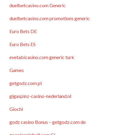
duelbetcasino.com Generic
duelbetcasino.com promotions generic
Euro Bets DE
Euro Bets ES
evetabicasino.com generic turk
Games
getgodz.com pl
gigaspinz-casino-nederland.nl
Giochi
godz casino Bonus – getgodz.com de
gooniespinball.com CL