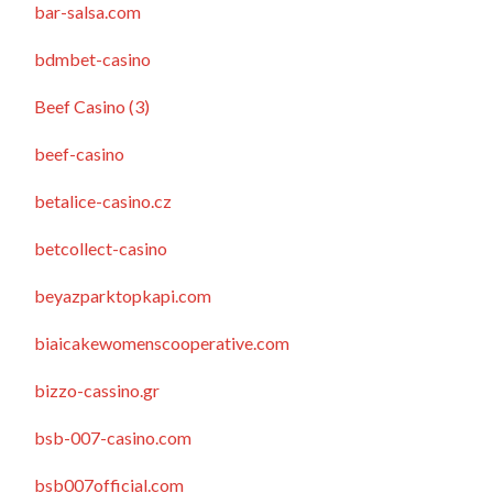
bar-salsa.com
bdmbet-casino
Beef Casino (3)
beef-casino
betalice-casino.cz
betcollect-casino
beyazparktopkapi.com
biaicakewomenscooperative.com
bizzo-cassino.gr
bsb-007-casino.com
bsb007official.com