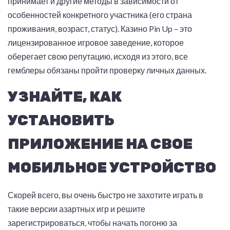
принимает и другие методы в зависимости от
особенностей конкретного участника (его страна
проживания, возраст, статус). Казино Pin Up – это
лицензированное игровое заведение, которое
оберегает свою репутацию, исходя из этого, все
гемблеры обязаны пройти проверку личных данных.
УЗНАЙТЕ, КАК
УСТАНОВИТЬ
ПРИЛОЖЕНИЕ НА СВОЕ
МОБИЛЬНОЕ УСТРОЙСТВО
Скорей всего, вы очень быстро не захотите играть в
такие версии азартных игр и решите
зарегистрироваться, чтобы начать погоню за