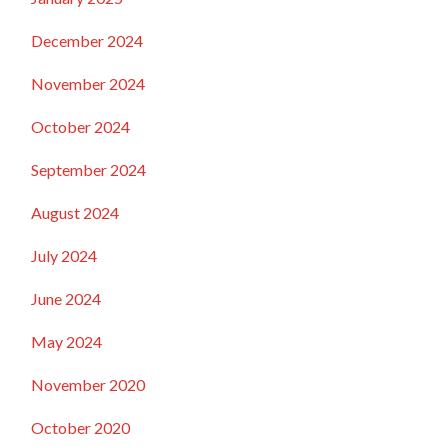
December 2024
November 2024
October 2024
September 2024
August 2024
July 2024
June 2024
May 2024
November 2020
October 2020