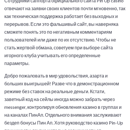
Сотрудники саппорта официального сайта Pin Up casino
отвечают на заявки своих клиентов почти мгновенно, так
как техническая поддержка работает без выходных и
перерывов. Если это фальшивый сайт, вы наверняка
сможете понять это по негативным комментариям
пользователей или даже по их отсутствию. Чтобы не
стать жертвой обмана, советуем при выборе сайта
игорного клуба учитывать его определенные
параметры.
Добро пожаловать в мир удовольствия, азарта и
больших выигрышей! Разве что в демонстрационном
режиме без ставок на реальные деньги. Кстати,
заветный код на сейлы иногда можно забрать через
messenger, контролируя обновления казино в группах и
на каналах ПинАп. Отдельного внимания заслуживают
бездеп бонусы Пин Ап. Хотя руководство казино Pin-Up