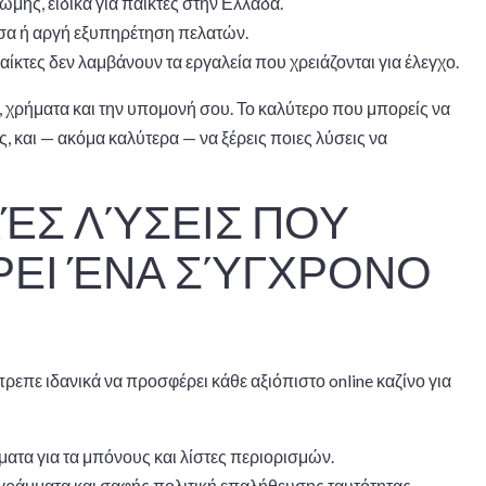
μής, ειδικά για παίκτες στην Ελλάδα.
σα ή αργή εξυπηρέτηση πελατών.
ίκτες δεν λαμβάνουν τα εργαλεία που χρειάζονται για έλεγχο.
, χρήματα και την υπομονή σου. Το καλύτερο που μπορείς να
ς, και — ακόμα καλύτερα — να ξέρεις ποιες λύσεις να
ΙΚΈΣ ΛΎΣΕΙΣ ΠΟΥ
ΡΕΙ ΈΝΑ ΣΎΓΧΡΟΝΟ
πρεπε ιδανικά να προσφέρει κάθε αξιόπιστο online καζίνο για
ατα για τα μπόνους και λίστες περιορισμών.
γράμματα και σαφής πολιτική επαλήθευσης ταυτότητας.