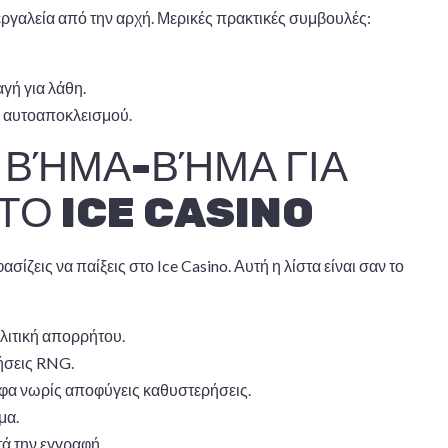
εργαλεία από την αρχή. Μερικές πρακτικές συμβουλές:
αγή για λάθη.
γή αυτοαποκλεισμού.
 ΒΉΜΑ-ΒΉΜΑ ΓΙΑ
ΣΤΟ ICE CASINO
ίζεις να παίξεις στο Ice Casino. Αυτή η λίστα είναι σαν το
λιτική απορρήτου.
ιήσεις RNG.
φα νωρίς αποφύγεις καθυστερήσεις.
μα.
ά την εγγραφή.