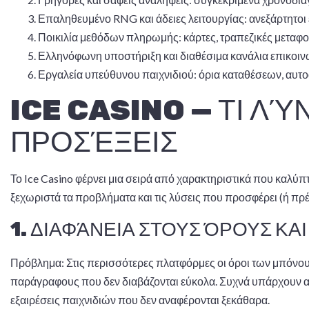
Επαληθευμένο RNG και άδειες λειτουργίας: ανεξάρτητοι 
Ποικιλία μεθόδων πληρωμής: κάρτες, τραπεζικές μεταφορ
Ελληνόφωνη υποστήριξη και διαθέσιμα κανάλια επικοινωνί
Εργαλεία υπεύθυνου παιχνιδιού: όρια καταθέσεων, αυτο
ICE CASINO — ΤΙ ΛΎΝ
ΠΡΟΣΈΞΕΙΣ
Το Ice Casino φέρνει μια σειρά από χαρακτηριστικά που καλ
ξεχωριστά τα προβλήματα και τις λύσεις που προσφέρει (ή πρέ
1. ΔΙΑΦΆΝΕΙΑ ΣΤΟΥΣ ΌΡΟΥΣ ΚΑ
Πρόβλημα: Στις περισσότερες πλατφόρμες οι όροι των μπόνους
παράγραφους που δεν διαβάζονται εύκολα. Συχνά υπάρχουν απ
εξαιρέσεις παιχνιδιών που δεν αναφέρονται ξεκάθαρα.