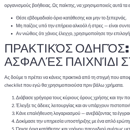
οργανισμούς βοήθειας. Ως παίκτης, να χρησιμοποιείς αυτά τα 
Θέσε εβδομαδιαίο όριο κατάθεσης και μην το ξεπερνάς.
Μη παίζεις υπό την επήρεια αλκοόλ ή στρες — είναι συντ
Αν νιώθεις ότι χάνεις έλεγχο, χρησιμοποίησε την επιλο
ΠΡΑΚΤΙΚΌΣ ΟΔΗΓΌΣ:
ΑΣΦΑΛΈΣ ΠΑΙΧΝΊΔΙ 
Ας δούμε τι πρέπει να κάνεις πρακτικά από τη στιγμή που αποφασ
checklist που εγώ θα χρησιμοποιούσα πριν βάλω χρήματα.
Διάβασε γρήγορα τους κύριους όρους χρήσης και την πο
Έλεγξε τις άδειες λειτουργίας και αν υπάρχουν πιστοπο
Κάνε επαλήθευση λογαριασμού — ανεβάζοντας τα έγγρα
Δοκίμασε την υπηρεσία υποστήριξης με ένα απλό ερώτη
Όρισε όρια κατάθεσης και χρόνου παιχνιδιού αμέσως μετ