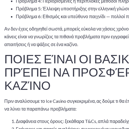
Πρόβλημα 4: Περιορισμένες ή περίπλοκες μέθοδοι πληρω
Πρόβλημα 5: Έλλειψη υποστήριξης στην ελληνική γλώσ
Πρόβλημα 6: Εθισμός και υπεύθυνο παιχνίδι — πολλοί πα
Αν δεν έχεις οδηγηθεί σωστά, μπορείς εύκολα να χάσεις χρόνο
κάνεις είναι να γνωρίζεις τα πιθανά προβλήματα πριν εγγραφεί
απαιτήσεις ή να ψάξεις σε ένα καζίνο.
ΠΟΙΕΣ ΕΊΝΑΙ ΟΙ ΒΑΣ
ΠΡΈΠΕΙ ΝΑ ΠΡΟΣΦΈ
ΚΑΖΊΝΟ
Πριν αναλύσουμε το Ice Casino συγκεκριμένα, ας δούμε τι θα έ
να λύνει τα παραπάνω προβλήματα:
Διαφάνεια στους όρους: ξεκάθαρα T&Cs, απλά παραδείγμ
Γρήγορες και σαφείς αναλήψεις: συγκεκριμένα χρονοδια