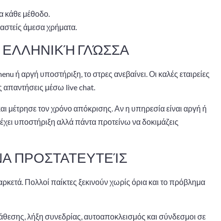
α κάθε μέθοδο.
ιαστείς άμεσα χρήματα.
 ΕΛΛΗΝΙΚΉ ΓΛΏΣΣΑ
nu ή αργή υποστήριξη, το στρες ανεβαίνει. Οι καλές εταιρείες
απαντήσεις μέσω live chat.
 και μέτρησε τον χρόνο απόκρισης. Αν η υπηρεσία είναι αργή ή
o έχει υποστήριξη αλλά πάντα προτείνω να δοκιμάζεις
 ΝΑ ΠΡΟΣΤΑΤΕΥΤΕΊΣ
αρκετά. Πολλοί παίκτες ξεκινούν χωρίς όρια και το πρόβλημα
άθεσης, λήξη συνεδρίας, αυτοαποκλεισμός και σύνδεσμοι σε