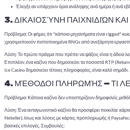
Έλεγξε αν υπάρχουν όρια ανάληψης ανά ημέρα ή ανά εβ
3. ΔΙΚΑΙΟΣΎΝΗ ΠΑΙΧΝΙΔΙΏΝ ΚΑ
Πρόβλημα: Οι φήμες ότι "κάποια μηχανήματα είναι rigged" κυκ
χρησιμοποιούν πιστοποιημένα RNGs από ανεξάρτητα εργαστή
Λύση: Το πρώτο πράγμα που πρέπει να ψάξεις είναι η άδεια λ
Επιπλέον, ένα καζίνο που δημοσιεύει τα ποσοστά RTP (Return to 
Ice Casino δημοσιεύει τέτοιες πληροφορίες, είναι καλό σημάδι.
4. ΜΈΘΟΔΟΙ ΠΛΗΡΩΜΉΣ — ΤΙ Λ
Πρόβλημα: Κάποια καζίνο δεν υποστηρίζουν δημοφιλείς μεθό
Λύση: Ένα ανταγωνιστικό καζίνο θα προσφέρει ποικιλία: κάρτες
Neteller), ίσως και λύσεις με κάρτες προπληρωμής ή Paysafeca
βασικές επιλογές. Συμβουλές: