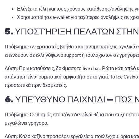
Ελέγξε τα τέλη και τους χρόνους κατάθεσης/ανάληψης γι
Χρησιμοποίησε e-wallet για ταχύτερες αναλήψεις αν χρε
5. ΥΠΟΣΤΉΡΙΞΗ ΠΕΛΑΤΏΝ ΣΤΗΝ
Πρόβλημα: Αν χρειαστείς βοήθεια και αντιμετωπίζεις αγγλικά me
επενδύουν σε ελληνόφωνο support ή τουλάχιστον σε γρήγορες 
Λύση: Πριν καταθέσεις, δοκίμασε το live chat. Ρώτα κάτι απλό
απάντηση είναι ρομποτική, αμφισβήτησε το γιατί. Το Ice Casin
προσωπικά πριν δεσμευτείς.
6. ΥΠΕΎΘΥΝΟ ΠΑΙΧΝΊΔΙ — ΠΏΣ
Πρόβλημα: Ο εθισμός στο τζόγο δεν είναι θέμα που συζητιέται 
μεγαλώνει γρήγορα.
Λύση: Καλό καζίνο προσφέρει εργαλεία αυτοελέγχου: όρια κατ