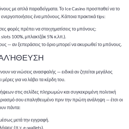
πόνους με απλά παραδείγματα. Το Ice Casino προσπαθεί να το
ν ενεργοποιήσεις ένα μπόνους. Κάποια πρακτικά tips:
σες φορές πρέπει να στοιχηματίσεις το μπόνους;
 slots 100%, μπλακτζάκ 5% κ.λπ.).
ους — αν ξεπεράσεις το όριο μπορεί να ακυρωθεί το μπόνους.
ΠΑΛΉΘΕΥΣΗ
ουν να νιώσεις ανασφαλής — ειδικά αν ζητείται μεγάλος
μέρες για να λάβει τα κέρδη του.
λήψεων στις σελίδες πληρωμών και συγκεκριμένη πολιτική
γαριασμό σου επαληθευμένο πριν την πρώτη ανάληψη — έτσι οι
ουν πάντα:
μέσως μετά την εγγραφή.
εις (π.χ. e-wallets).